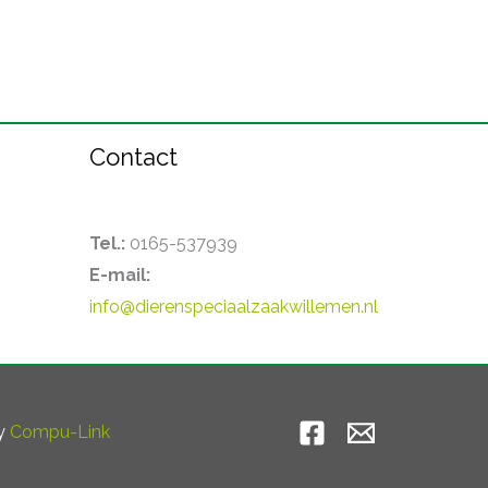
Contact
Tel.:
0165-537939
E-mail:
info@dierenspeciaalzaakwillemen.nl
by
Compu-Link