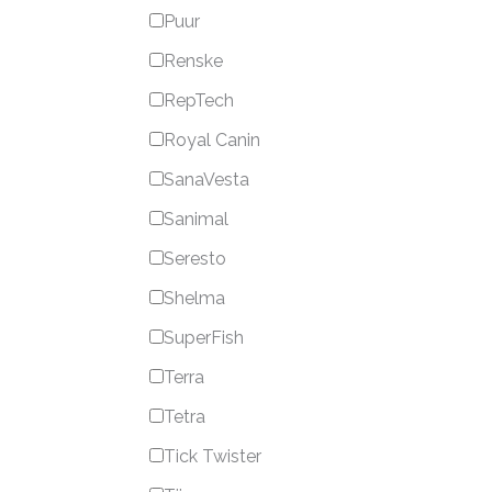
Puur
Renske
RepTech
Royal Canin
SanaVesta
Sanimal
Seresto
Shelma
SuperFish
Terra
Tetra
Tick Twister