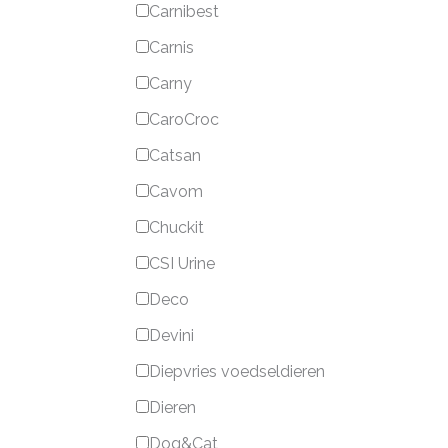
Carnibest
Carnis
Carny
CaroCroc
Catsan
Cavom
Chuckit
CSI Urine
Deco
Devini
Diepvries voedseldieren
Dieren
Dog&Cat