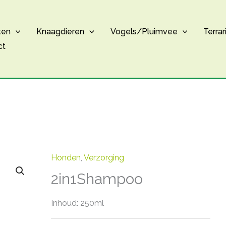
ten
Knaagdieren
Vogels/Pluimvee
Terrar
ct
Honden
,
Verzorging
2in1Shampoo
Inhoud: 250ml