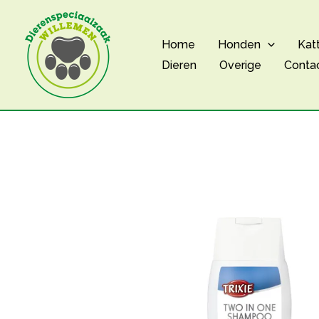
Ga
naar
Home
Honden
Kat
de
Dieren
Overige
Conta
inhoud