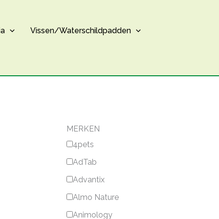
ia
Vissen/Waterschildpadden
MERKEN
4pets
AdTab
Advantix
Almo Nature
Animology