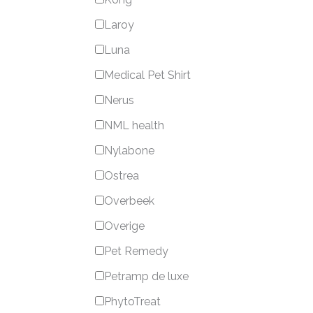
Laroy
Luna
Medical Pet Shirt
Nerus
NML health
Nylabone
Ostrea
Overbeek
Overige
Pet Remedy
Petramp de luxe
PhytoTreat