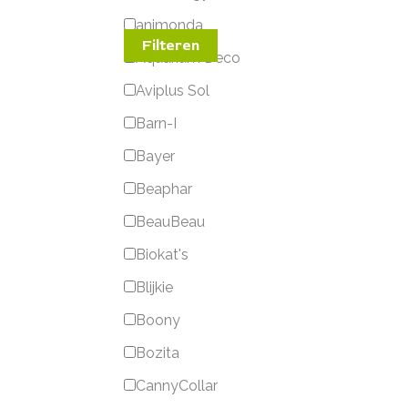
animonda
Filteren
Aquarium Deco
Aviplus Sol
Barn-I
Bayer
Beaphar
BeauBeau
Biokat's
Blijkie
Boony
Bozita
CannyCollar