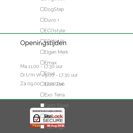
DogStep
Duvo +
ECOstyle
EDIALUX
Openingstijden
Eigen Merk
Emax
Ma 11.00 - 17.30 uur
Esve
Di t/m Vr 09.00 - 17.30 uur
Za 09.00 - 17.00 uur
Euro Zoo
Exo Terra
Farm Food
Feliway
Flamingo