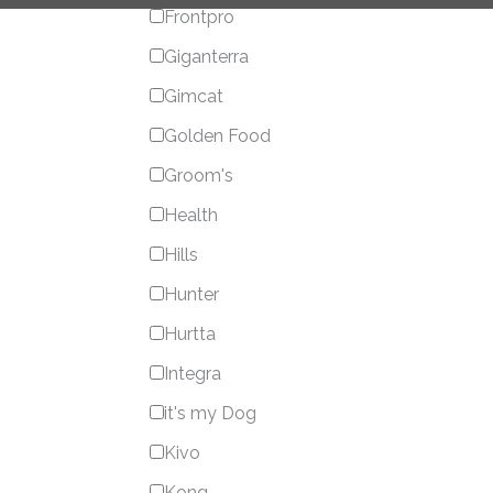
Frontpro
Giganterra
Gimcat
Golden Food
Groom's
Health
Hills
Hunter
Hurtta
Integra
it's my Dog
Kivo
Kong