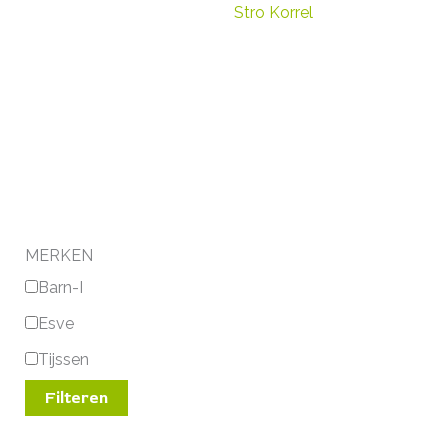
Stro Korrel
MERKEN
Barn-I
Esve
Tijssen
Filteren