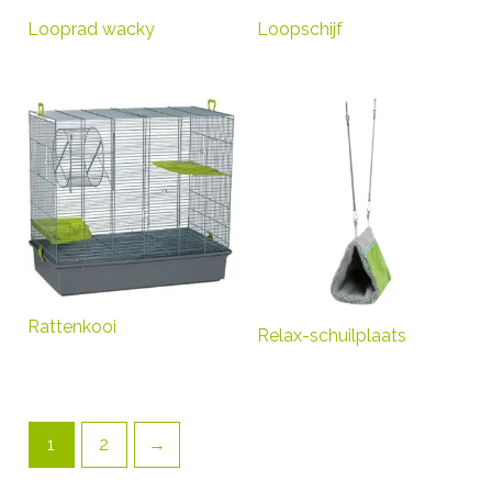
Looprad wacky
Loopschijf
Rattenkooi
Relax-schuilplaats
1
2
→