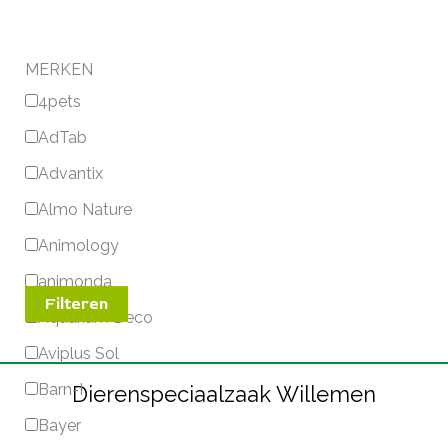
MERKEN
4pets
AdTab
Advantix
Almo Nature
Animology
animonda
Filteren
Aquarium Deco
Aviplus Sol
Barn-I
Dierenspeciaalzaak Willemen
Bayer