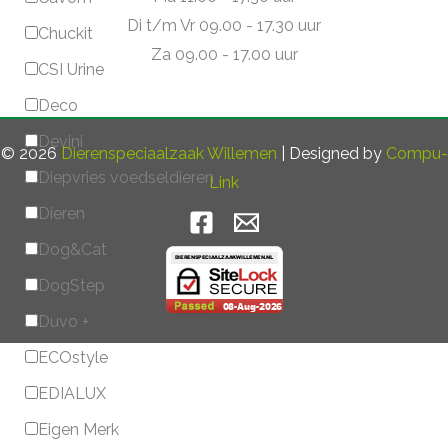
Di t/m Vr 09.00 - 17.30 uur
Chuckit
Za 09.00 - 17.00 uur
CSI Urine
Deco
Devini
© 2026
Dierenspeciaalzaak Willemen
| Designed by
Compu-
Diepvries voedseldieren
Link
Dieren
Dog&Cat
DogStep
Duvo +
ECOstyle
EDIALUX
Eigen Merk