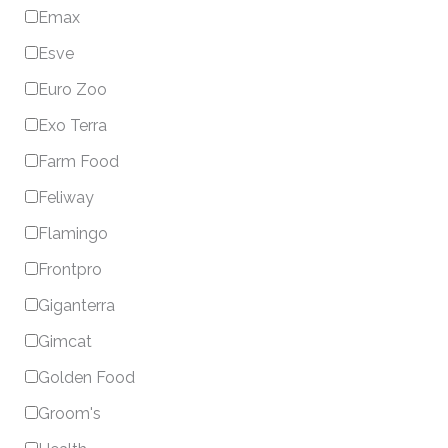
Emax
Esve
Euro Zoo
Exo Terra
Farm Food
Feliway
Flamingo
Frontpro
Giganterra
Gimcat
Golden Food
Groom's