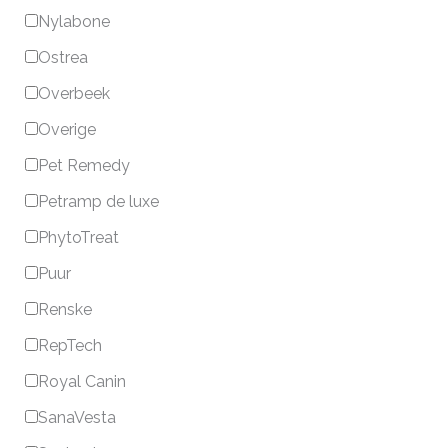
Nylabone
Ostrea
Overbeek
Overige
Pet Remedy
Petramp de luxe
PhytoTreat
Puur
Renske
RepTech
Royal Canin
SanaVesta