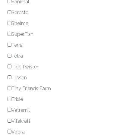
Sanimal
Seresto
Shelma
SuperFish
Terra
Tetra
Tick Twister
Tijssen
Tiny Friends Farm
Trixie
Vetramil
Vitakraft
Vobra