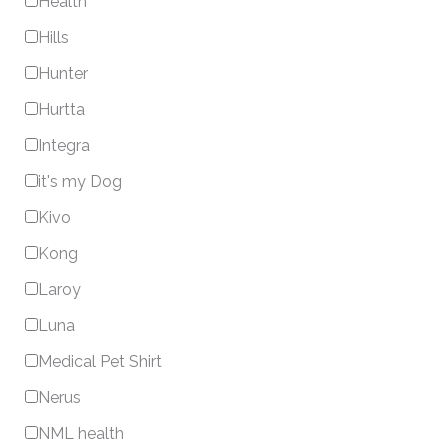
Health
Hills
Hunter
Hurtta
Integra
it's my Dog
Kivo
Kong
Laroy
Luna
Medical Pet Shirt
Nerus
NML health