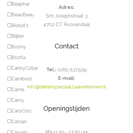
Beaphar
Adres:
BeauBeau
Sint Josephstraat 3
4702 CT Roosendaal
Biokat's
Blijkie
Contact
Boony
Bozita
CannyCollar
Tel.:
0165-537939
E-mail:
Carnibest
info@dierenspeciaalzaakwillemen.nl
Carnis
Carny
Openingstijden
CaroCroc
Catsan
Ma 11.00 - 17.30 uur
Cavom