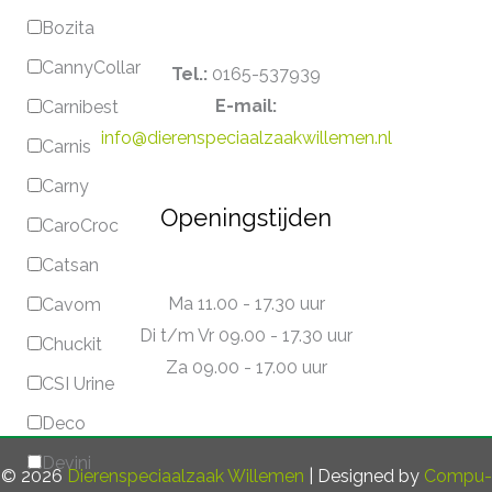
Bozita
CannyCollar
Tel.:
0165-537939
E-mail:
Carnibest
info@dierenspeciaalzaakwillemen.nl
Carnis
Carny
Openingstijden
CaroCroc
Catsan
Ma 11.00 - 17.30 uur
Cavom
Di t/m Vr 09.00 - 17.30 uur
Chuckit
Za 09.00 - 17.00 uur
CSI Urine
Deco
Devini
© 2026
Dierenspeciaalzaak Willemen
| Designed by
Compu-