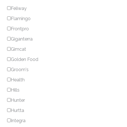
Feliway
Flamingo
Frontpro
Giganterra
Gimcat
Golden Food
Groom's
Health
Hills
Hunter
Hurtta
Integra