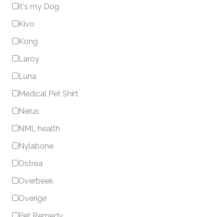
it's my Dog
Kivo
Kong
Laroy
Luna
Medical Pet Shirt
Nerus
NML health
Nylabone
Ostrea
Overbeek
Overige
Pet Remedy