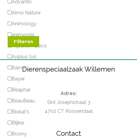
Advantix
Almo Nature
Animology
animonda
Filteren
Aquarium Deco
Aviplus Sol
Barn-I
Dierenspeciaalzaak Willemen
Bayer
Beaphar
Adres:
BeauBeau
Sint Josephstraat 3
4702 CT Roosendaal
Biokat's
Blijkie
Contact
Boony