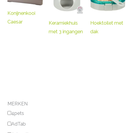
Konijnenkooi
Caesar
Keramiekhuis
Hoektoilet met
met 3 ingangen
dak
MERKEN
4pets
AdTab