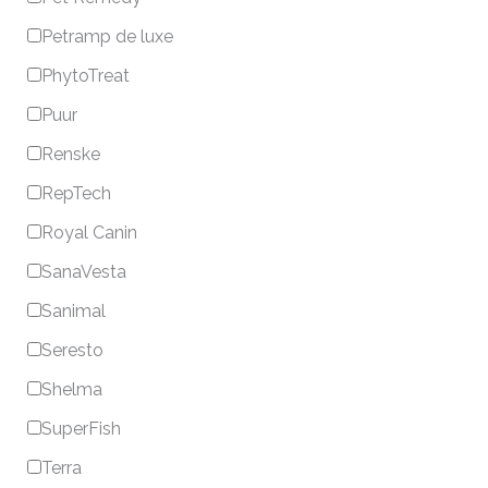
Petramp de luxe
PhytoTreat
Puur
Renske
RepTech
Royal Canin
SanaVesta
Sanimal
Seresto
Shelma
SuperFish
Terra