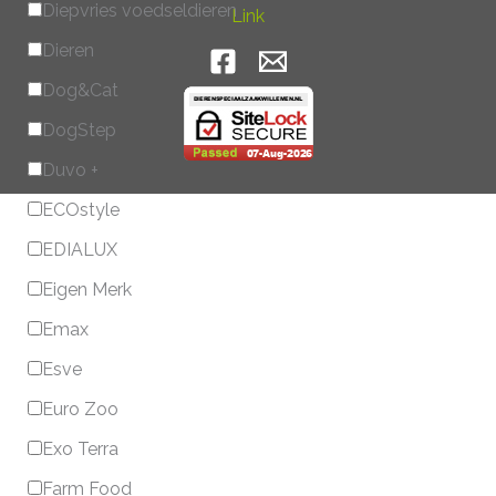
Diepvries voedseldieren
Link
Dieren
Dog&Cat
DogStep
Duvo +
ECOstyle
EDIALUX
Eigen Merk
Emax
Esve
Euro Zoo
Exo Terra
Farm Food