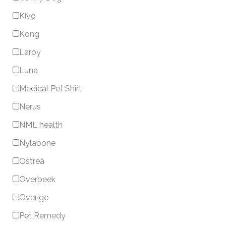
Kivo
Kong
Laroy
Luna
Medical Pet Shirt
Nerus
NML health
Nylabone
Ostrea
Overbeek
Overige
Pet Remedy