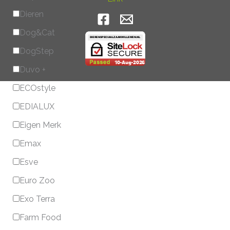
Dieren
Dog&Cat
DogStep
Duvo +
ECOstyle
EDIALUX
Eigen Merk
Emax
Esve
Euro Zoo
Exo Terra
Farm Food