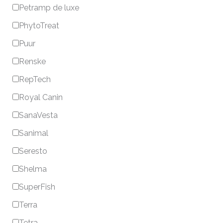
Petramp de luxe
PhytoTreat
Puur
Renske
RepTech
Royal Canin
SanaVesta
Sanimal
Seresto
Shelma
SuperFish
Terra
Tetra