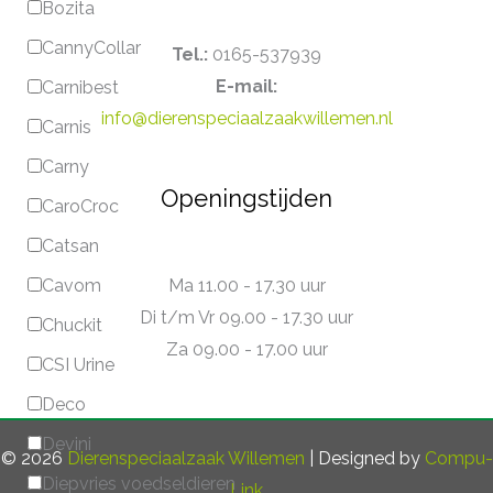
Bozita
CannyCollar
Tel.:
0165-537939
E-mail:
Carnibest
info@dierenspeciaalzaakwillemen.nl
Carnis
Carny
Openingstijden
CaroCroc
Catsan
Ma 11.00 - 17.30 uur
Cavom
Di t/m Vr 09.00 - 17.30 uur
Chuckit
Za 09.00 - 17.00 uur
CSI Urine
Deco
Devini
© 2026
Dierenspeciaalzaak Willemen
| Designed by
Compu-
Diepvries voedseldieren
Link