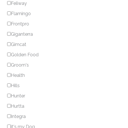
Feliway
Flamingo
Frontpro
Giganterra
Gimcat
Golden Food
Groom's
Health
Hills
Hunter
Hurtta
Integra
it's my Dog