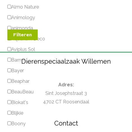
Almo Nature
Animology
animonda
Filteren
Aquarium Deco
Aviplus Sol
Barn-I
Dierenspeciaalzaak Willemen
Bayer
Beaphar
Adres:
BeauBeau
Sint Josephstraat 3
4702 CT Roosendaal
Biokat's
Blijkie
Contact
Boony