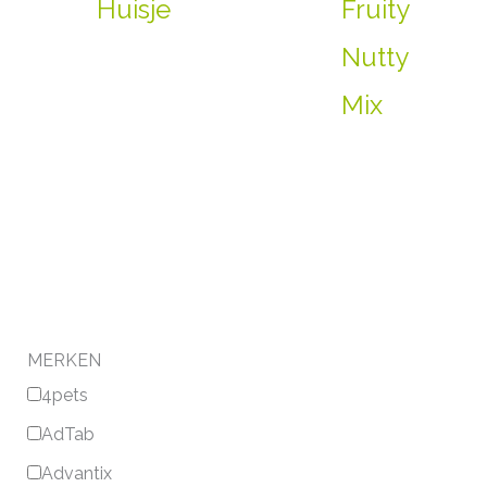
Huisje
Fruity
Nutty
Mix
MERKEN
4pets
AdTab
Advantix