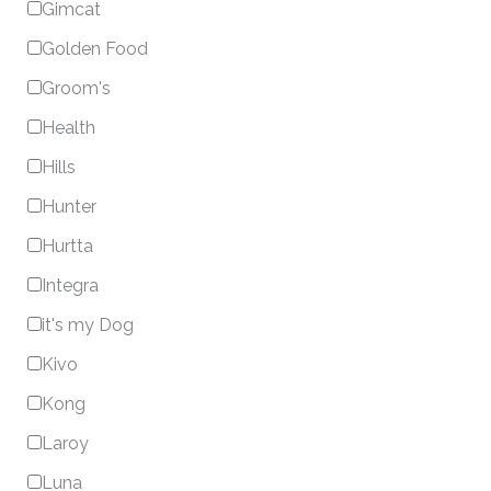
Gimcat
Golden Food
Groom's
Health
Hills
Hunter
Hurtta
Integra
it's my Dog
Kivo
Kong
Laroy
Luna