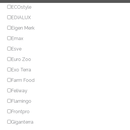
ECOstyle
EDIALUX
Eigen Merk
Emax
Esve
Euro Zoo
Exo Terra
Farm Food
Feliway
Flamingo
Frontpro
Giganterra