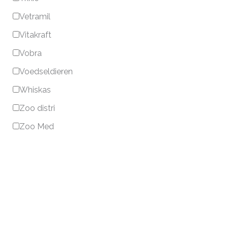
Vetramil
Vitakraft
Vobra
Voedseldieren
Whiskas
Zoo distri
Zoo Med