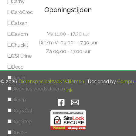
Carny
Openingstijden
CaroCroc
Catsan
Ma 11.00 - 17.30 uur
Cavom
Di t/m Vr 09.00 - 17.30 uur
Chuckit
Za 09.00 - 17.00 uur
CSI Urine
Deco
Devini
© 2026
Dierenspeciaalzaak Willemen
| Designed by
Compu-
Diepvries voedseldieren
Link
Dieren
Dog&Cat
DogStep
Duvo +