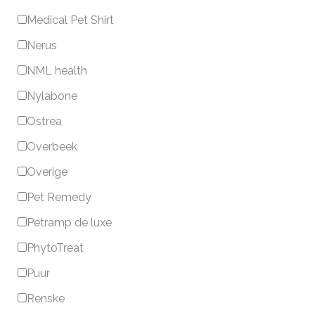
Medical Pet Shirt
Nerus
NML health
Nylabone
Ostrea
Overbeek
Overige
Pet Remedy
Petramp de luxe
PhytoTreat
Puur
Renske