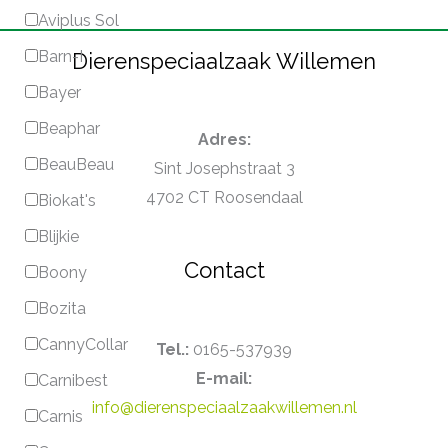
Aviplus Sol
Barn-I
Dierenspeciaalzaak Willemen
Bayer
Beaphar
Adres:
BeauBeau
Sint Josephstraat 3
4702 CT Roosendaal
Biokat's
Blijkie
Contact
Boony
Bozita
CannyCollar
Tel.:
0165-537939
E-mail:
Carnibest
info@dierenspeciaalzaakwillemen.nl
Carnis