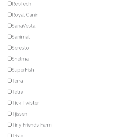
RepTech
Royal Canin
SanaVesta
Sanimal
Seresto
Shelma
SuperFish
Terra
Tetra
Tick Twister
Tijssen
Tiny Friends Farm
Trixie