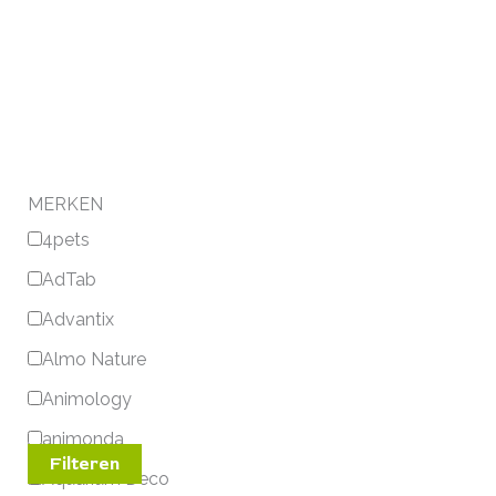
MERKEN
4pets
AdTab
Advantix
Almo Nature
Animology
animonda
Filteren
Aquarium Deco