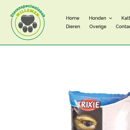
Ga
naar
Home
Honden
Kat
de
Dieren
Overige
Conta
inhoud