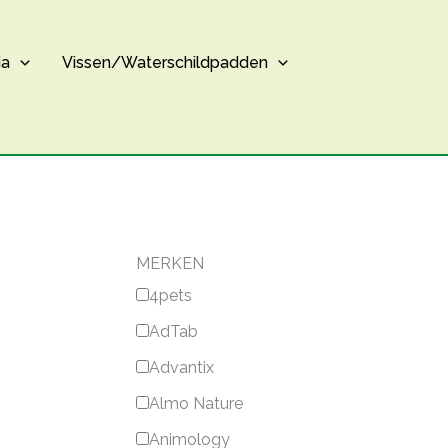
ia
Vissen/Waterschildpadden
MERKEN
4pets
AdTab
Advantix
Almo Nature
Animology