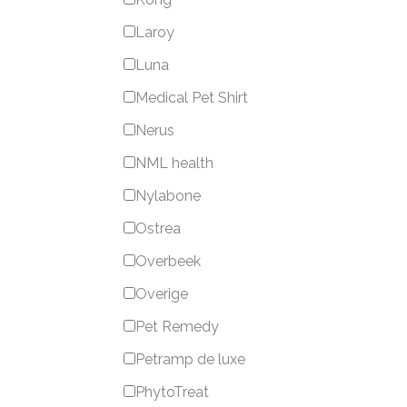
Laroy
Luna
Medical Pet Shirt
Nerus
NML health
Nylabone
Ostrea
Overbeek
Overige
Pet Remedy
Petramp de luxe
PhytoTreat