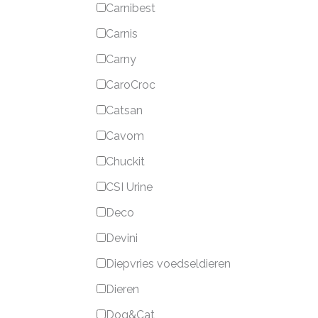
Carnibest
Carnis
Carny
CaroCroc
Catsan
Cavom
Chuckit
CSI Urine
Deco
Devini
Diepvries voedseldieren
Dieren
Dog&Cat