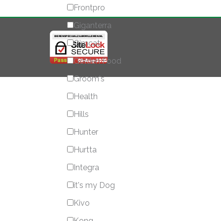
Frontpro
Giganterra
Gimcat
Golden Food
Groom's
Health
Hills
Hunter
Hurtta
Integra
it's my Dog
Kivo
Kong