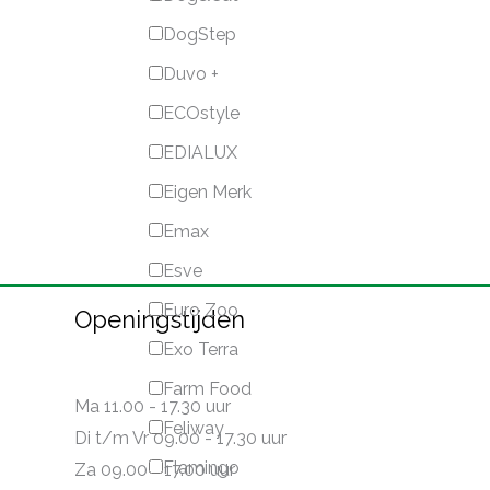
DogStep
Duvo +
ECOstyle
EDIALUX
Eigen Merk
Emax
Esve
Euro Zoo
Openingstijden
Exo Terra
Farm Food
Ma 11.00 - 17.30 uur
Feliway
Di t/m Vr 09.00 - 17.30 uur
Flamingo
Za 09.00 - 17.00 uur