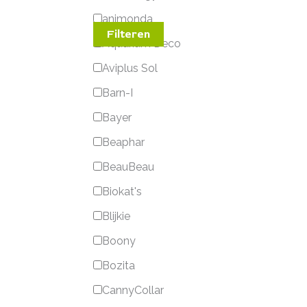
animonda
Filteren
Aquarium Deco
Aviplus Sol
Barn-I
Bayer
Beaphar
BeauBeau
Biokat's
Blijkie
Boony
Bozita
CannyCollar