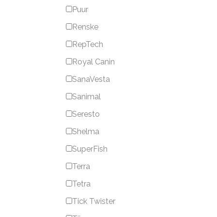
Puur
Renske
RepTech
Royal Canin
SanaVesta
Sanimal
Seresto
Shelma
SuperFish
Terra
Tetra
Tick Twister