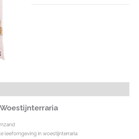
oestijnterraria
iumzand
ke leefomgeving in woestijnterraria