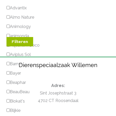
Advantix
Almo Nature
Animology
animonda
Filteren
Aquarium Deco
Aviplus Sol
Barn-I
Dierenspeciaalzaak Willemen
Bayer
Beaphar
Adres:
BeauBeau
Sint Josephstraat 3
4702 CT Roosendaal
Biokat's
Blijkie