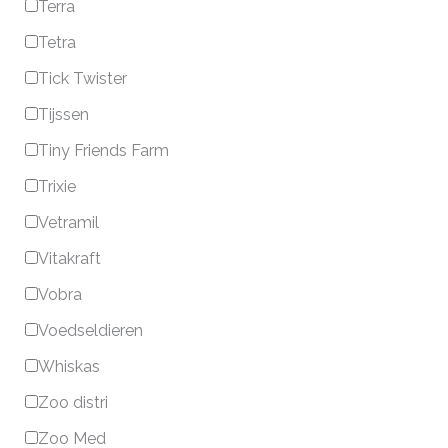
Terra
Tetra
Tick Twister
Tijssen
Tiny Friends Farm
Trixie
Vetramil
Vitakraft
Vobra
Voedseldieren
Whiskas
Zoo distri
Zoo Med