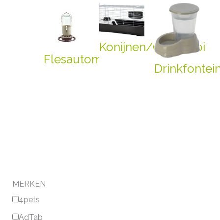
Konijnen/Caviakooi
Flesautomaat
Drinkfontei
MERKEN
4pets
AdTab