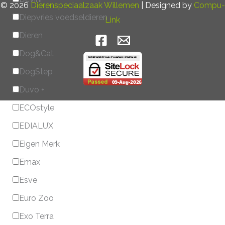
© 2026
Dierenspeciaalzaak Willemen
| Designed by
Compu-
Diepvries voedseldieren
Link
Dieren
Dog&Cat
DogStep
Duvo +
ECOstyle
EDIALUX
Eigen Merk
Emax
Esve
Euro Zoo
Exo Terra