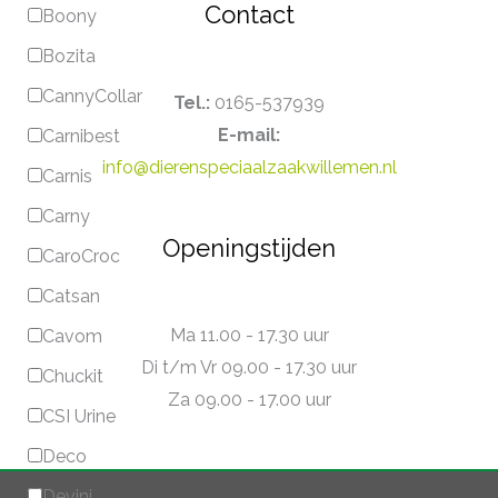
Contact
Boony
Bozita
CannyCollar
Tel.:
0165-537939
E-mail:
Carnibest
info@dierenspeciaalzaakwillemen.nl
Carnis
Carny
Openingstijden
CaroCroc
Catsan
Ma 11.00 - 17.30 uur
Cavom
Di t/m Vr 09.00 - 17.30 uur
Chuckit
Za 09.00 - 17.00 uur
CSI Urine
Deco
Devini