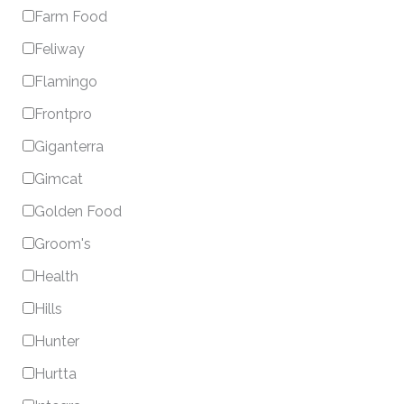
Farm Food
Feliway
Flamingo
Frontpro
Giganterra
Gimcat
Golden Food
Groom's
Health
Hills
Hunter
Hurtta