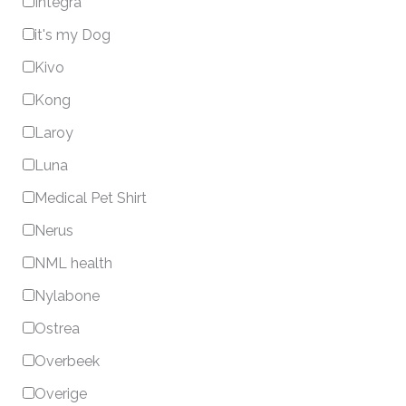
Integra
it's my Dog
Kivo
Kong
Laroy
Luna
Medical Pet Shirt
Nerus
NML health
Nylabone
Ostrea
Overbeek
Overige