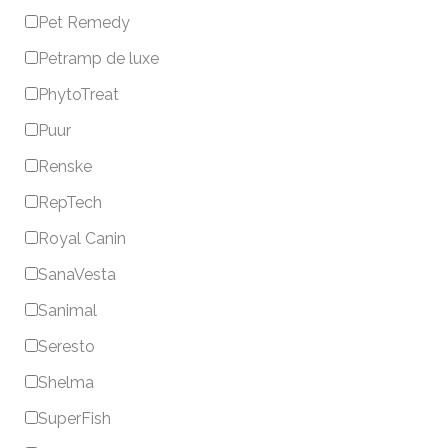
Pet Remedy
Petramp de luxe
PhytoTreat
Puur
Renske
RepTech
Royal Canin
SanaVesta
Sanimal
Seresto
Shelma
SuperFish