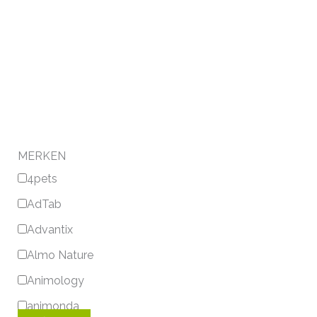
MERKEN
4pets
AdTab
Advantix
Almo Nature
Animology
animonda