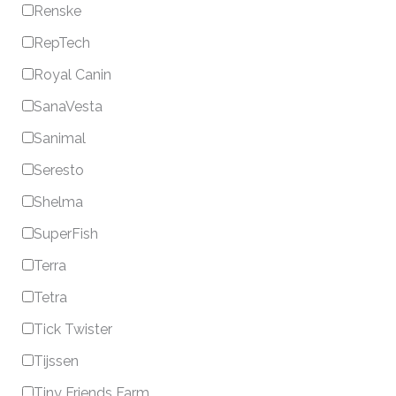
Renske
RepTech
Royal Canin
SanaVesta
Sanimal
Seresto
Shelma
SuperFish
Terra
Tetra
Tick Twister
Tijssen
Tiny Friends Farm