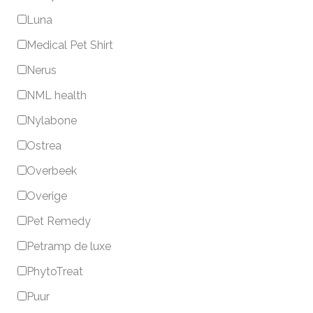
Luna
Medical Pet Shirt
Nerus
NML health
Nylabone
Ostrea
Overbeek
Overige
Pet Remedy
Petramp de luxe
PhytoTreat
Puur