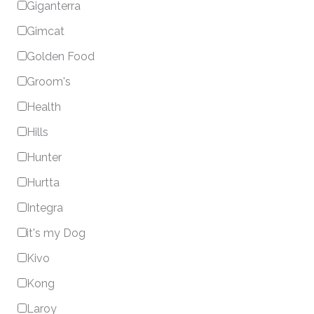
Giganterra
Gimcat
Golden Food
Groom's
Health
Hills
Hunter
Hurtta
Integra
it's my Dog
Kivo
Kong
Laroy