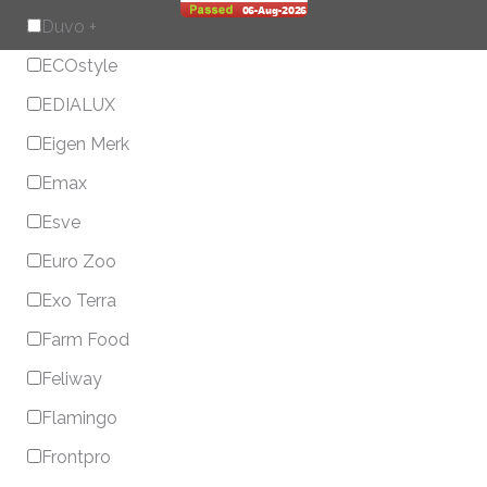
Duvo +
ECOstyle
EDIALUX
Eigen Merk
Emax
Esve
Euro Zoo
Exo Terra
Farm Food
Feliway
Flamingo
Frontpro