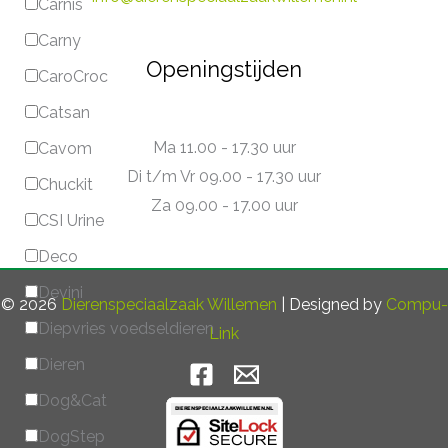
Carnis
Carny
Openingstijden
CaroCroc
Catsan
Ma 11.00 - 17.30 uur
Cavom
Di t/m Vr 09.00 - 17.30 uur
Chuckit
Za 09.00 - 17.00 uur
CSI Urine
Deco
Devini
© 2026
Dierenspeciaalzaak Willemen
| Designed by
Compu-
Diepvries voedseldieren
Link
Dieren
Dog&Cat
DogStep