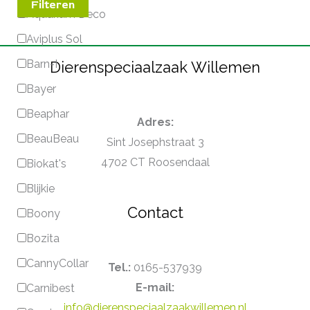
Filteren
Aquarium Deco
Aviplus Sol
Barn-I
Dierenspeciaalzaak Willemen
Bayer
Beaphar
Adres:
BeauBeau
Sint Josephstraat 3
4702 CT Roosendaal
Biokat's
Blijkie
Contact
Boony
Bozita
CannyCollar
Tel.:
0165-537939
E-mail:
Carnibest
info@dierenspeciaalzaakwillemen.nl