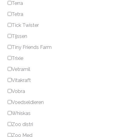
Terra
Tetra
Tick Twister
Tijssen
Tiny Friends Farm
Trixie
Vetramil
Vitakraft
Vobra
Voedseldieren
Whiskas
Zoo distri
Zoo Med