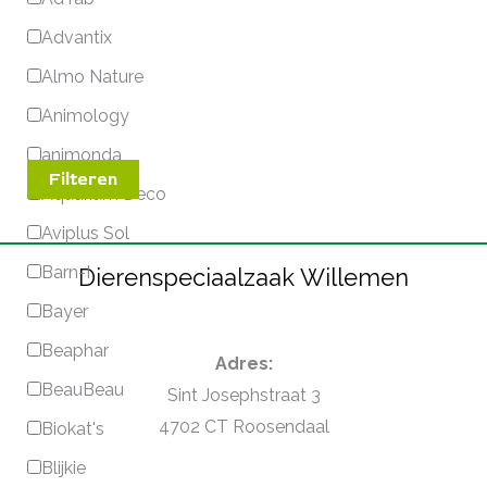
Advantix
Almo Nature
Animology
animonda
Filteren
Aquarium Deco
Aviplus Sol
Barn-I
Dierenspeciaalzaak Willemen
Bayer
Beaphar
Adres:
BeauBeau
Sint Josephstraat 3
4702 CT Roosendaal
Biokat's
Blijkie