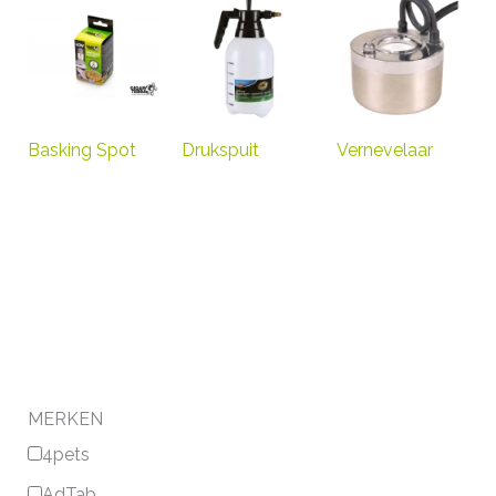
Basking Spot
Drukspuit
Vernevelaar
MERKEN
4pets
AdTab