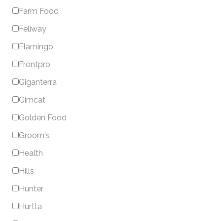
Farm Food
Feliway
Flamingo
Frontpro
Giganterra
Gimcat
Golden Food
Groom's
Health
Hills
Hunter
Hurtta