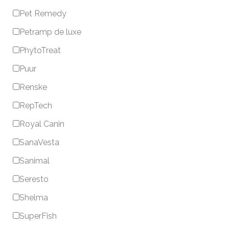
Pet Remedy
Petramp de luxe
PhytoTreat
Puur
Renske
RepTech
Royal Canin
SanaVesta
Sanimal
Seresto
Shelma
SuperFish