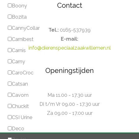
Contact
Boony
Bozita
CannyCollar
Tel.:
0165-537939
E-mail:
Carnibest
info@dierenspeciaalzaakwillemen.nl
Carnis
Carny
Openingstijden
CaroCroc
Catsan
Ma 11.00 - 17.30 uur
Cavom
Di t/m Vr 09.00 - 17.30 uur
Chuckit
Za 09.00 - 17.00 uur
CSI Urine
Deco