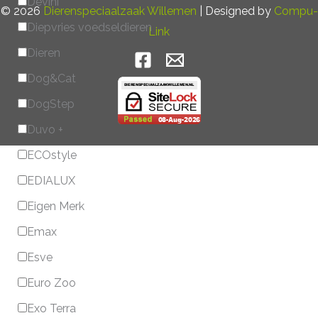
Devini
© 2026
Dierenspeciaalzaak Willemen
| Designed by
Compu-
Diepvries voedseldieren
Link
Dieren
Dog&Cat
DogStep
Duvo +
ECOstyle
EDIALUX
Eigen Merk
Emax
Esve
Euro Zoo
Exo Terra