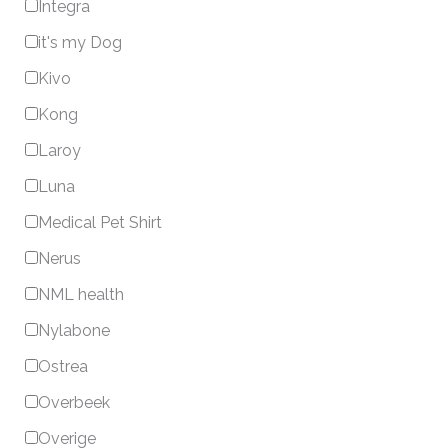
Integra
it's my Dog
Kivo
Kong
Laroy
Luna
Medical Pet Shirt
Nerus
NML health
Nylabone
Ostrea
Overbeek
Overige