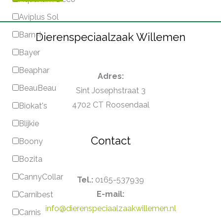
Aviplus Sol
Barn-I
Dierenspeciaalzaak Willemen
Bayer
Beaphar
Adres:
BeauBeau
Sint Josephstraat 3
4702 CT Roosendaal
Biokat's
Blijkie
Contact
Boony
Bozita
CannyCollar
Tel.:
0165-537939
E-mail:
Carnibest
info@dierenspeciaalzaakwillemen.nl
Carnis