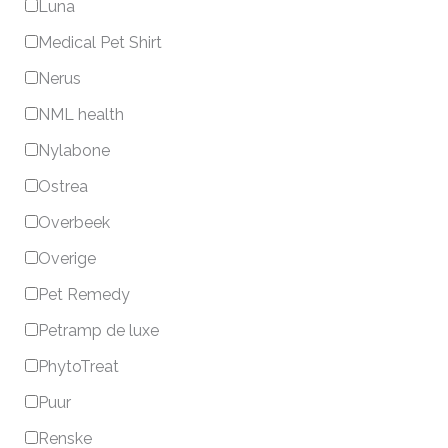
Luna
Medical Pet Shirt
Nerus
NML health
Nylabone
Ostrea
Overbeek
Overige
Pet Remedy
Petramp de luxe
PhytoTreat
Puur
Renske