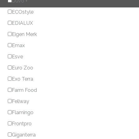
Duvo +
ECOstyle
EDIALUX
Eigen Merk
Emax
Esve
Euro Zoo
Exo Terra
Farm Food
Feliway
Flamingo
Frontpro
Giganterra