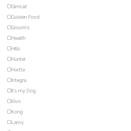
Gimcat
Golden Food
Groom's
Health
Hills
Hunter
Hurtta
Integra
it's my Dog
Kivo
Kong
Laroy