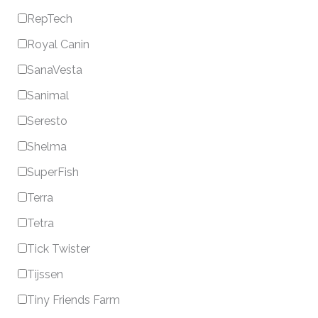
RepTech
Royal Canin
SanaVesta
Sanimal
Seresto
Shelma
SuperFish
Terra
Tetra
Tick Twister
Tijssen
Tiny Friends Farm