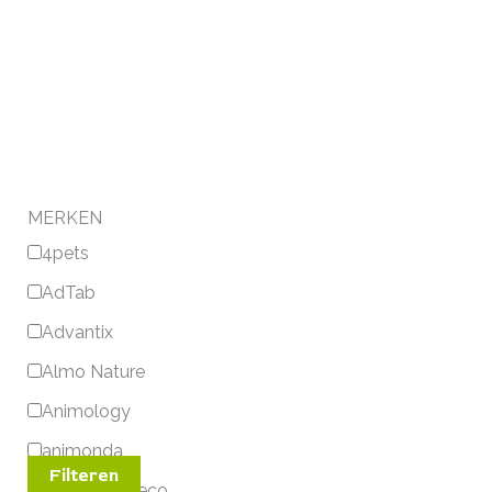
MERKEN
4pets
AdTab
Advantix
Almo Nature
Animology
animonda
Filteren
Aquarium Deco