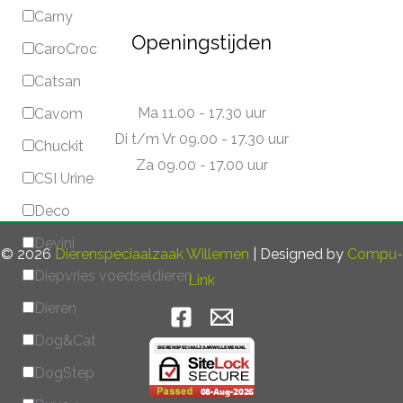
Carny
Openingstijden
CaroCroc
Catsan
Ma 11.00 - 17.30 uur
Cavom
Di t/m Vr 09.00 - 17.30 uur
Chuckit
Za 09.00 - 17.00 uur
CSI Urine
Deco
Devini
© 2026
Dierenspeciaalzaak Willemen
| Designed by
Compu-
Diepvries voedseldieren
Link
Dieren
Dog&Cat
DogStep