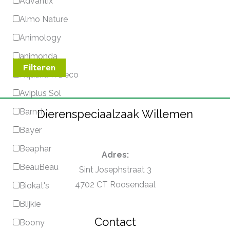
Advantix
Almo Nature
Animology
animonda
Filteren
Aquarium Deco
Aviplus Sol
Barn-I
Dierenspeciaalzaak Willemen
Bayer
Beaphar
Adres:
BeauBeau
Sint Josephstraat 3
4702 CT Roosendaal
Biokat's
Blijkie
Contact
Boony