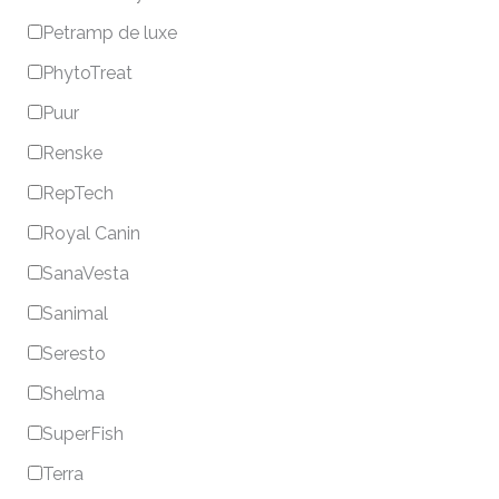
Petramp de luxe
PhytoTreat
Puur
Renske
RepTech
Royal Canin
SanaVesta
Sanimal
Seresto
Shelma
SuperFish
Terra