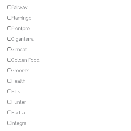
Feliway
Flamingo
Frontpro
Giganterra
Gimcat
Golden Food
Groom's
Health
Hills
Hunter
Hurtta
Integra