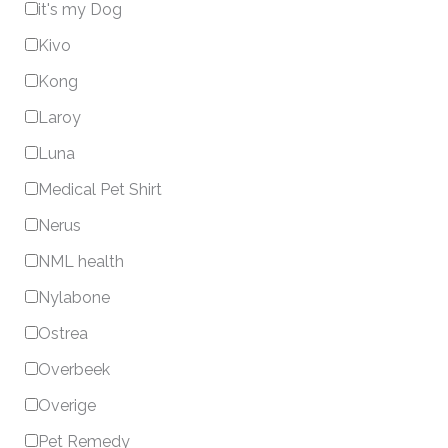
it's my Dog
Kivo
Kong
Laroy
Luna
Medical Pet Shirt
Nerus
NML health
Nylabone
Ostrea
Overbeek
Overige
Pet Remedy