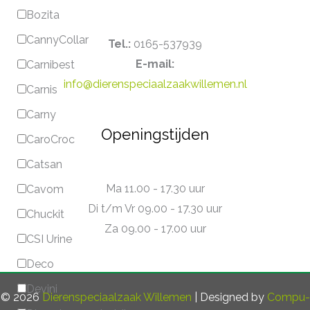
Bozita
CannyCollar
Tel.:
0165-537939
E-mail:
Carnibest
info@dierenspeciaalzaakwillemen.nl
Carnis
Carny
Openingstijden
CaroCroc
Catsan
Ma 11.00 - 17.30 uur
Cavom
Di t/m Vr 09.00 - 17.30 uur
Chuckit
Za 09.00 - 17.00 uur
CSI Urine
Deco
Devini
© 2026
Dierenspeciaalzaak Willemen
| Designed by
Compu-