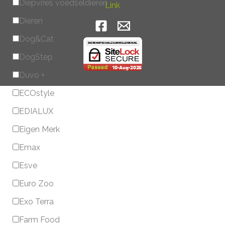
Diepvries voedseldieren
Link
Dieren
Dog&Cat
DogStep
Duvo +
ECOstyle
EDIALUX
Eigen Merk
Emax
Esve
Euro Zoo
Exo Terra
Farm Food