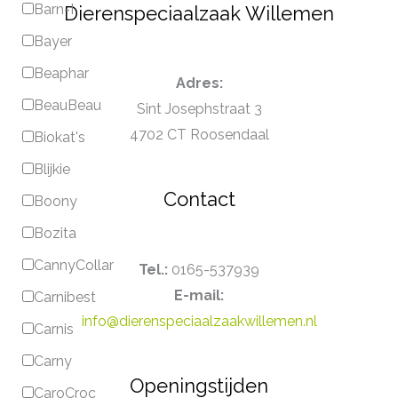
Barn-I
Dierenspeciaalzaak Willemen
Bayer
Beaphar
Adres:
BeauBeau
Sint Josephstraat 3
4702 CT Roosendaal
Biokat's
Blijkie
Contact
Boony
Bozita
CannyCollar
Tel.:
0165-537939
E-mail:
Carnibest
info@dierenspeciaalzaakwillemen.nl
Carnis
Carny
Openingstijden
CaroCroc