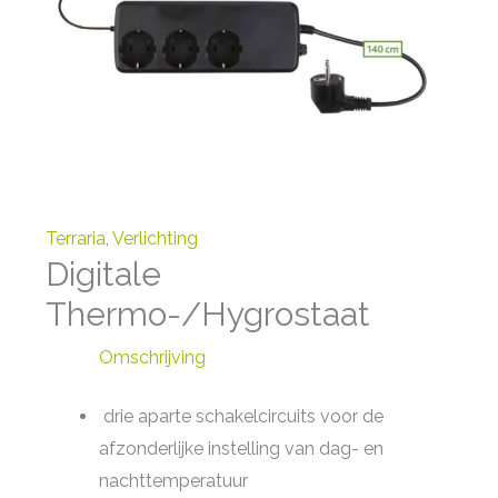
Terraria
,
Verlichting
Digitale
Thermo-/Hygrostaat
Omschrijving
drie aparte schakelcircuits voor de
afzonderlijke instelling van dag- en
nachttemperatuur