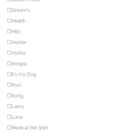
Groom's
Health
Hills
Hunter
Hurtta
Integra
it's my Dog
Kivo
Kong
Laroy
Luna
Medical Pet Shirt