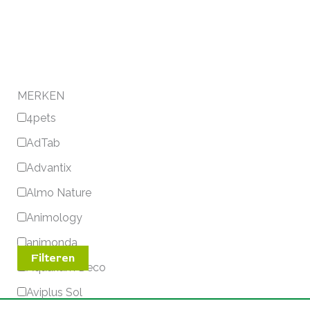
MERKEN
4pets
AdTab
Advantix
Almo Nature
Animology
animonda
Filteren
Aquarium Deco
Aviplus Sol