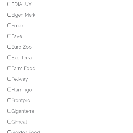
EDIALUX
Eigen Merk
Emax
Esve
Euro Zoo
Exo Terra
Farm Food
Feliway
Flamingo
Frontpro
Giganterra
Gimcat
Golden Food