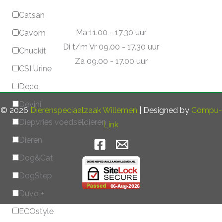
Catsan
Ma 11.00 - 17.30 uur
Cavom
Di t/m Vr 09.00 - 17.30 uur
Chuckit
Za 09.00 - 17.00 uur
CSI Urine
Deco
Devini
© 2026
Dierenspeciaalzaak Willemen
| Designed by
Compu-
Diepvries voedseldieren
Link
Dieren
Dog&Cat
DogStep
Duvo +
ECOstyle