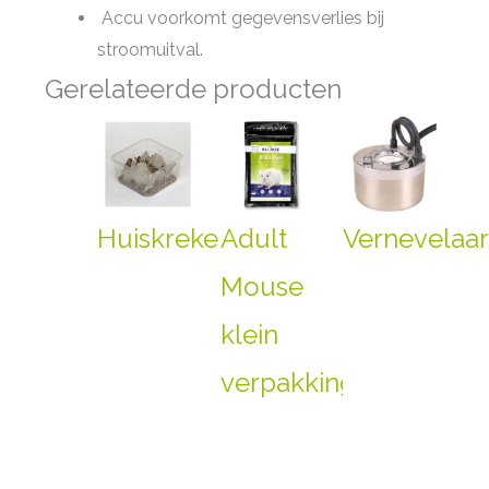
Accu voorkomt gegevensverlies bij
stroomuitval.
Gerelateerde producten
Huiskrekels
Adult
Vernevelaa
Mouse
klein
verpakking