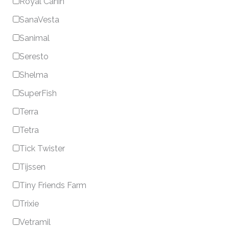
Royal Canin
SanaVesta
Sanimal
Seresto
Shelma
SuperFish
Terra
Tetra
Tick Twister
Tijssen
Tiny Friends Farm
Trixie
Vetramil