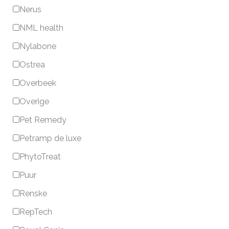
Nerus
NML health
Nylabone
Ostrea
Overbeek
Overige
Pet Remedy
Petramp de luxe
PhytoTreat
Puur
Renske
RepTech