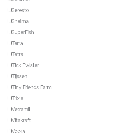
Seresto
Shelma
SuperFish
Terra
Tetra
Tick Twister
Tijssen
Tiny Friends Farm
Trixie
Vetramil
Vitakraft
Vobra