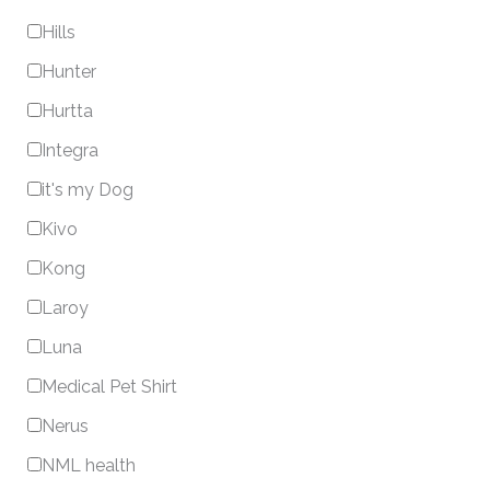
Hills
Hunter
Hurtta
Integra
it's my Dog
Kivo
Kong
Laroy
Luna
Medical Pet Shirt
Nerus
NML health