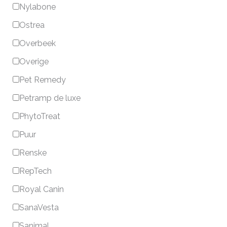
Nylabone
Ostrea
Overbeek
Overige
Pet Remedy
Petramp de luxe
PhytoTreat
Puur
Renske
RepTech
Royal Canin
SanaVesta
Sanimal