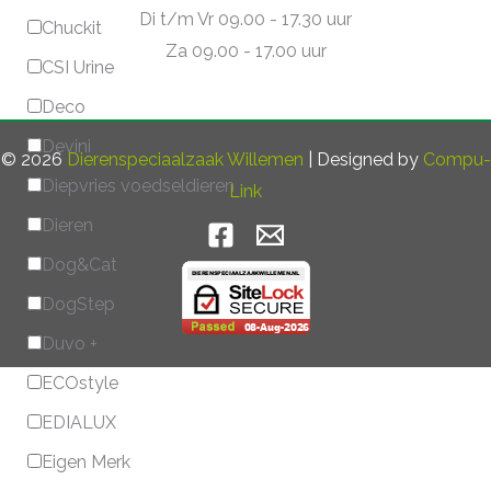
Di t/m Vr 09.00 - 17.30 uur
Chuckit
Za 09.00 - 17.00 uur
CSI Urine
Deco
Devini
© 2026
Dierenspeciaalzaak Willemen
| Designed by
Compu-
Diepvries voedseldieren
Link
Dieren
Dog&Cat
DogStep
Duvo +
ECOstyle
EDIALUX
Eigen Merk