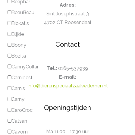
Beaphar
Adres:
BeauBeau
Sint Josephstraat 3
4702 CT Roosendaal
Biokat's
Blijkie
Contact
Boony
Bozita
CannyCollar
Tel.:
0165-537939
E-mail:
Carnibest
info@dierenspeciaalzaakwillemen.nl
Carnis
Carny
Openingstijden
CaroCroc
Catsan
Ma 11.00 - 17.30 uur
Cavom