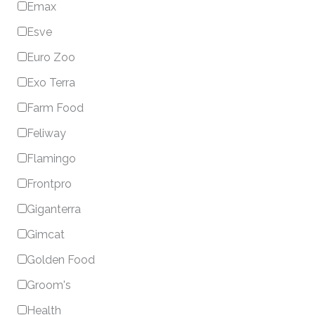
Emax
Esve
Euro Zoo
Exo Terra
Farm Food
Feliway
Flamingo
Frontpro
Giganterra
Gimcat
Golden Food
Groom's
Health