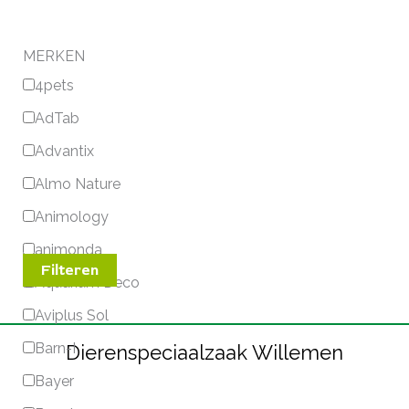
MERKEN
4pets
AdTab
Advantix
Almo Nature
Animology
animonda
Filteren
Aquarium Deco
Aviplus Sol
Barn-I
Dierenspeciaalzaak Willemen
Bayer