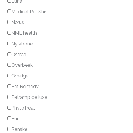
Luna
Medical Pet Shirt
Nerus
NML health
Nylabone
Ostrea
Overbeek
Overige
Pet Remedy
Petramp de luxe
PhytoTreat
Puur
Renske