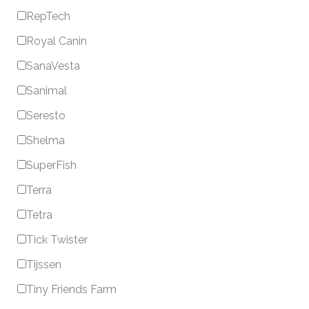
RepTech
Royal Canin
SanaVesta
Sanimal
Seresto
Shelma
SuperFish
Terra
Tetra
Tick Twister
Tijssen
Tiny Friends Farm