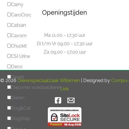
Carny
Openingstijden
CaroCroc
Catsan
Ma 11.00 - 17.30 uur
Cavom
Di t/m Vr 09.00 - 17.30 uur
Chuckit
Za 09.00 - 17.00 uur
CSI Urine
Deco
Devini
© 2026
Dierenspeciaalzaak Willemen
| Designed by
Compu-
Diepvries voedseldieren
Link
Dieren
Dog&Cat
DogStep
Duvo +