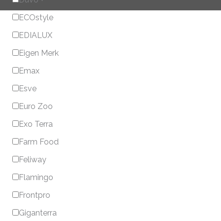
ECOstyle
EDIALUX
Eigen Merk
Emax
Esve
Euro Zoo
Exo Terra
Farm Food
Feliway
Flamingo
Frontpro
Giganterra