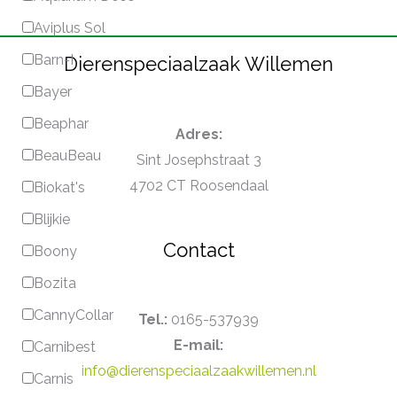
Aviplus Sol
Barn-I
Dierenspeciaalzaak Willemen
Bayer
Beaphar
Adres:
BeauBeau
Sint Josephstraat 3
4702 CT Roosendaal
Biokat's
Blijkie
Contact
Boony
Bozita
CannyCollar
Tel.:
0165-537939
E-mail:
Carnibest
info@dierenspeciaalzaakwillemen.nl
Carnis