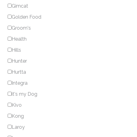
Gimcat
Golden Food
Groom's
Health
Hills
Hunter
Hurtta
Integra
it's my Dog
Kivo
Kong
Laroy