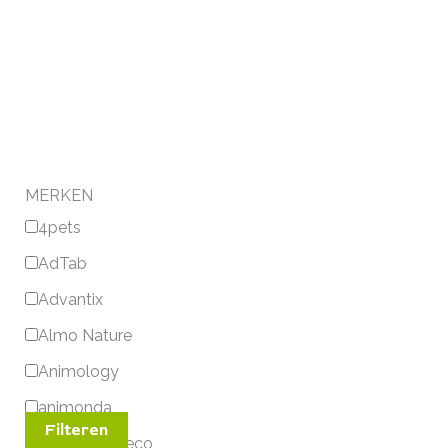
MERKEN
4pets
AdTab
Advantix
Almo Nature
Animology
animonda
Filteren
Aquarium Deco