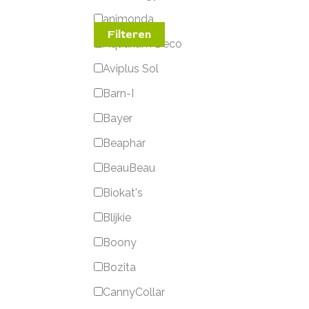
animonda
Filteren
Aquarium Deco
Aviplus Sol
Barn-I
Bayer
Beaphar
BeauBeau
Biokat's
Blijkie
Boony
Bozita
CannyCollar