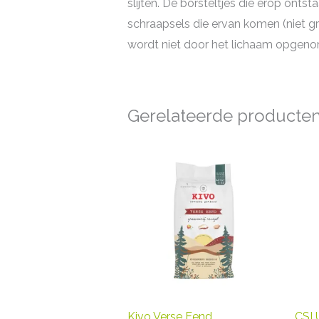
slijten. De borsteltjes die erop ont
schraapsels die ervan komen (niet gr
wordt niet door het lichaam opgenome
Gerelateerde producte
Kivo Verse Eend
CSI 