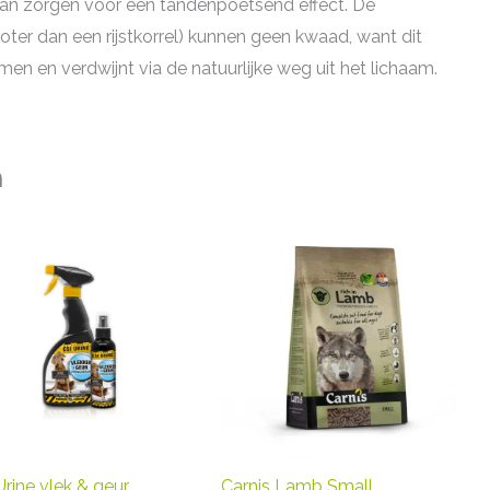
staan zorgen voor een tandenpoetsend effect. De
oter dan een rijstkorrel) kunnen geen kwaad, want dit
n en verdwijnt via de natuurlijke weg uit het lichaam.
n
Urine vlek & geur
Carnis Lamb Small