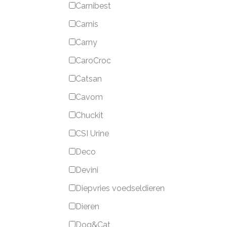
Carnibest
Carnis
Carny
CaroCroc
Catsan
Cavom
Chuckit
CSI Urine
Deco
Devini
Diepvries voedseldieren
Dieren
Dog&Cat