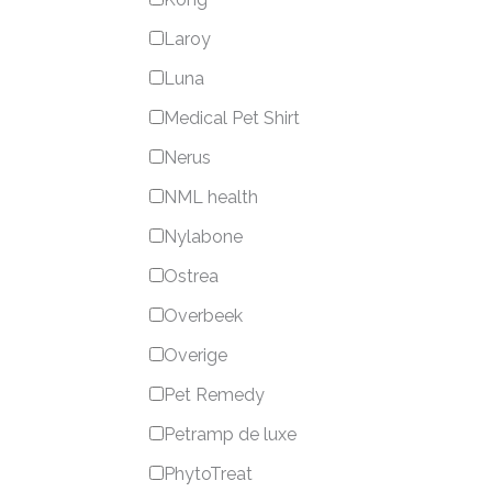
Laroy
Luna
Medical Pet Shirt
Nerus
NML health
Nylabone
Ostrea
Overbeek
Overige
Pet Remedy
Petramp de luxe
PhytoTreat