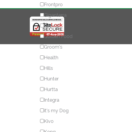
Frontpro
Giganterra
Gimcat
Golden Food
Groom's
Health
Hills
Hunter
Hurtta
Integra
it's my Dog
Kivo
Kong