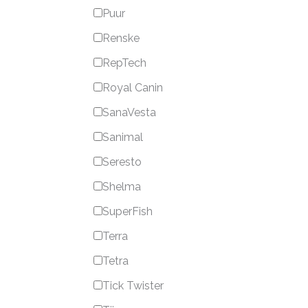
Puur
Renske
RepTech
Royal Canin
SanaVesta
Sanimal
Seresto
Shelma
SuperFish
Terra
Tetra
Tick Twister