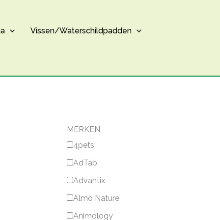
ia
Vissen/Waterschildpadden
MERKEN
4pets
AdTab
Advantix
Almo Nature
Animology