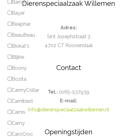
Barn-I
Dierenspeciaalzaak Willemen
Bayer
Beaphar
Adres:
BeauBeau
Sint Josephstraat 3
4702 CT Roosendaal
Biokat's
Blijkie
Contact
Boony
Bozita
CannyCollar
Tel.:
0165-537939
E-mail:
Carnibest
info@dierenspeciaalzaakwillemen.nl
Carnis
Carny
Openingstijden
CaroCroc