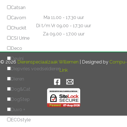
Catsan
Ma 11.00 - 17.30 uur
Cavom
Di t/m Vr 09.00 - 17.30 uur
Chuckit
Za 09.00 - 17.00 uur
CSI Urine
Deco
Devini
© 2026
Dierenspeciaalzaak Willemen
| Designed by
Compu-
Diepvries voedseldieren
Link
Dieren
Dog&Cat
DogStep
Duvo +
ECOstyle