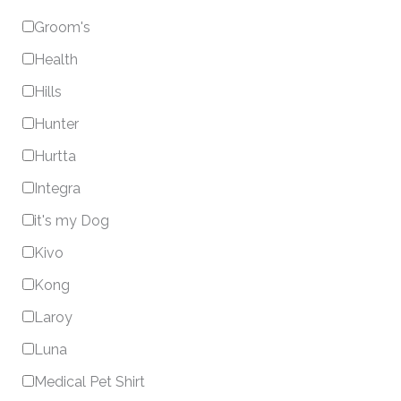
Groom's
Health
Hills
Hunter
Hurtta
Integra
it's my Dog
Kivo
Kong
Laroy
Luna
Medical Pet Shirt