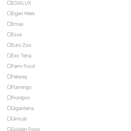
EDIALUX
Eigen Merk
Emax
Esve
Euro Zoo
Exo Terra
Farm Food
Feliway
Flamingo
Frontpro
Giganterra
Gimcat
Golden Food