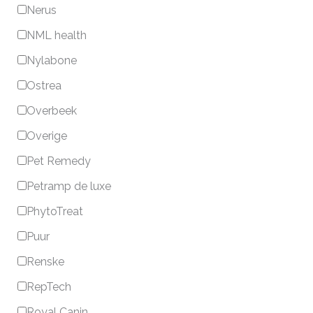
Nerus
NML health
Nylabone
Ostrea
Overbeek
Overige
Pet Remedy
Petramp de luxe
PhytoTreat
Puur
Renske
RepTech
Royal Canin