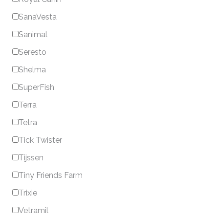
SanaVesta
Sanimal
Seresto
Shelma
SuperFish
Terra
Tetra
Tick Twister
Tijssen
Tiny Friends Farm
Trixie
Vetramil