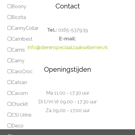
Contact
Boony
Bozita
CannyCollar
Tel.:
0165-537939
E-mail:
Carnibest
info@dierenspeciaalzaakwillemen.nl
Carnis
Carny
Openingstijden
CaroCroc
Catsan
Ma 11.00 - 17.30 uur
Cavom
Di t/m Vr 09.00 - 17.30 uur
Chuckit
Za 09.00 - 17.00 uur
CSI Urine
Deco