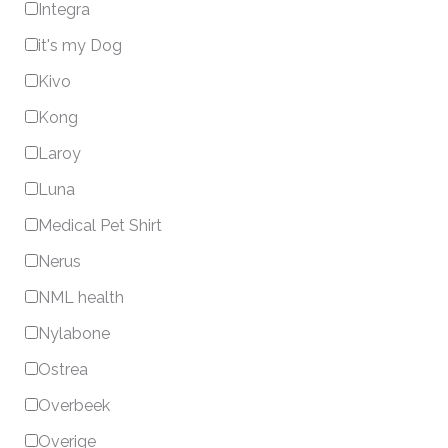
Integra
it's my Dog
Kivo
Kong
Laroy
Luna
Medical Pet Shirt
Nerus
NML health
Nylabone
Ostrea
Overbeek
Overige