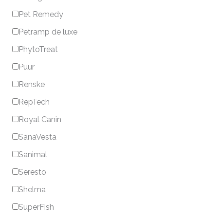
Pet Remedy
Petramp de luxe
PhytoTreat
Puur
Renske
RepTech
Royal Canin
SanaVesta
Sanimal
Seresto
Shelma
SuperFish