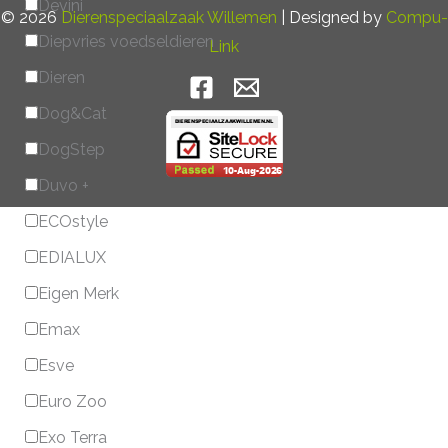
Devini
© 2026
Dierenspeciaalzaak Willemen
| Designed by
Compu-
Diepvries voedseldieren
Link
Dieren
Dog&Cat
DogStep
Duvo +
ECOstyle
EDIALUX
Eigen Merk
Emax
Esve
Euro Zoo
Exo Terra