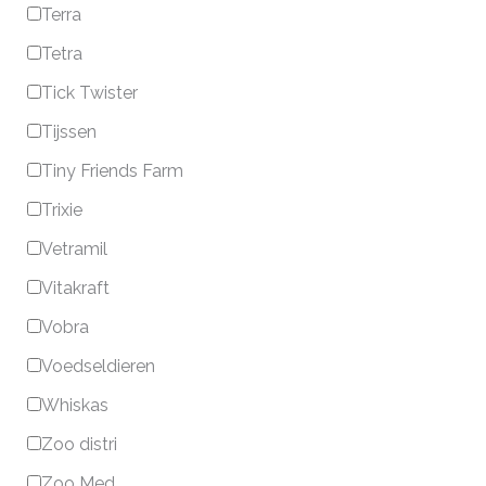
Terra
Tetra
Tick Twister
Tijssen
Tiny Friends Farm
Trixie
Vetramil
Vitakraft
Vobra
Voedseldieren
Whiskas
Zoo distri
Zoo Med