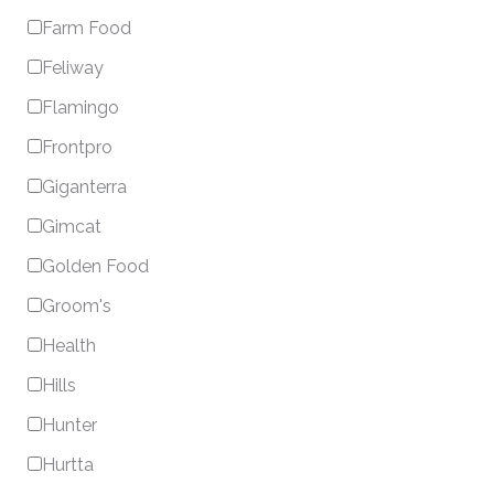
Farm Food
Feliway
Flamingo
Frontpro
Giganterra
Gimcat
Golden Food
Groom's
Health
Hills
Hunter
Hurtta