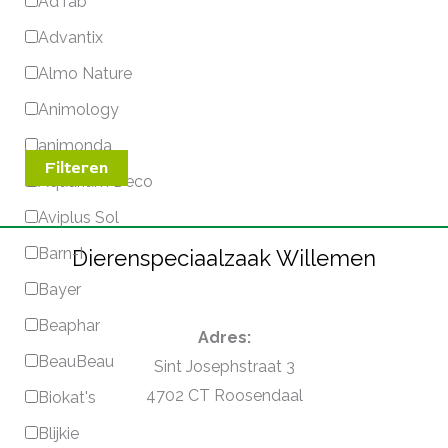
AdTab
Advantix
Almo Nature
Animology
animonda
Filteren
Aquarium Deco
Aviplus Sol
Barn-I
Dierenspeciaalzaak Willemen
Bayer
Beaphar
Adres:
BeauBeau
Sint Josephstraat 3
4702 CT Roosendaal
Biokat's
Blijkie