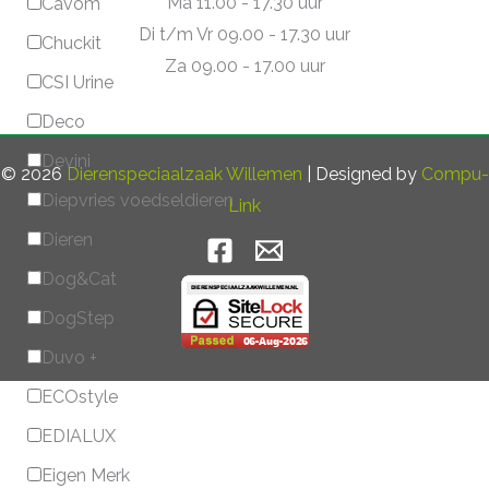
Ma 11.00 - 17.30 uur
Cavom
Di t/m Vr 09.00 - 17.30 uur
Chuckit
Za 09.00 - 17.00 uur
CSI Urine
Deco
Devini
© 2026
Dierenspeciaalzaak Willemen
| Designed by
Compu-
Diepvries voedseldieren
Link
Dieren
Dog&Cat
DogStep
Duvo +
ECOstyle
EDIALUX
Eigen Merk