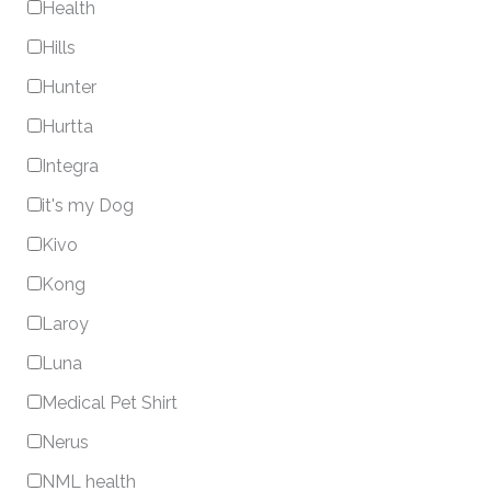
Health
Hills
Hunter
Hurtta
Integra
it's my Dog
Kivo
Kong
Laroy
Luna
Medical Pet Shirt
Nerus
NML health