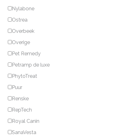
Nylabone
Ostrea
Overbeek
Overige
Pet Remedy
Petramp de luxe
PhytoTreat
Puur
Renske
RepTech
Royal Canin
SanaVesta