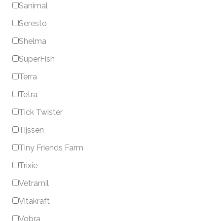
Sanimal
Seresto
Shelma
SuperFish
Terra
Tetra
Tick Twister
Tijssen
Tiny Friends Farm
Trixie
Vetramil
Vitakraft
Vobra