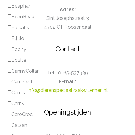
Beaphar
Adres:
BeauBeau
Sint Josephstraat 3
4702 CT Roosendaal
Biokat's
Blijkie
Contact
Boony
Bozita
CannyCollar
Tel.:
0165-537939
E-mail:
Carnibest
info@dierenspeciaalzaakwillemen.nl
Carnis
Carny
Openingstijden
CaroCroc
Catsan