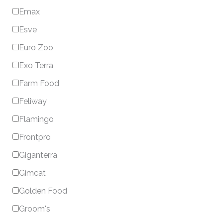
Emax
Esve
Euro Zoo
Exo Terra
Farm Food
Feliway
Flamingo
Frontpro
Giganterra
Gimcat
Golden Food
Groom's