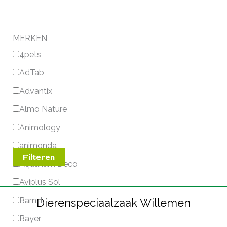
MERKEN
4pets
AdTab
Advantix
Almo Nature
Animology
animonda
Filteren
Aquarium Deco
Aviplus Sol
Barn-I
Dierenspeciaalzaak Willemen
Bayer