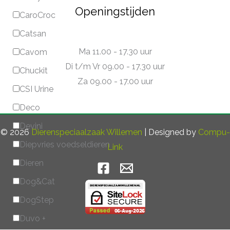
Openingstijden
CaroCroc
Catsan
Ma 11.00 - 17.30 uur
Cavom
Di t/m Vr 09.00 - 17.30 uur
Chuckit
Za 09.00 - 17.00 uur
CSI Urine
Deco
Devini
© 2026
Dierenspeciaalzaak Willemen
| Designed by
Compu-
Diepvries voedseldieren
Link
Dieren
Dog&Cat
DogStep
Duvo +