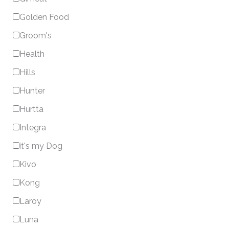
Golden Food
Groom's
Health
Hills
Hunter
Hurtta
Integra
it's my Dog
Kivo
Kong
Laroy
Luna