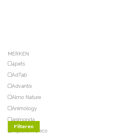
MERKEN
4pets
AdTab
Advantix
Almo Nature
Animology
animonda
Filteren
Aquarium Deco