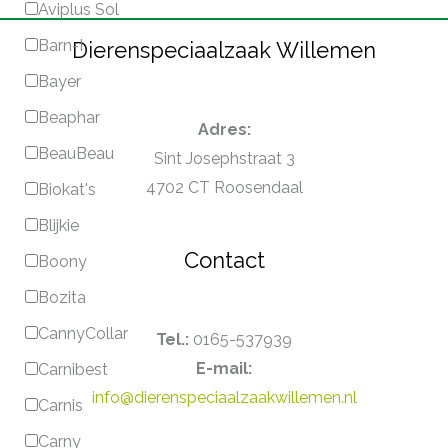
Aviplus Sol
Barn-I
Dierenspeciaalzaak Willemen
Bayer
Beaphar
Adres:
BeauBeau
Sint Josephstraat 3
4702 CT Roosendaal
Biokat's
Blijkie
Contact
Boony
Bozita
CannyCollar
Tel.:
0165-537939
E-mail:
Carnibest
info@dierenspeciaalzaakwillemen.nl
Carnis
Carny