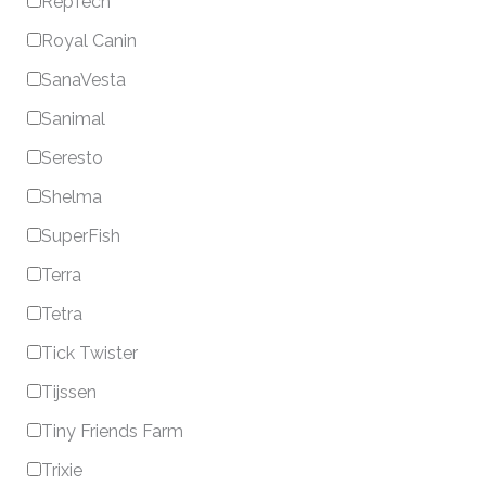
RepTech
Royal Canin
SanaVesta
Sanimal
Seresto
Shelma
SuperFish
Terra
Tetra
Tick Twister
Tijssen
Tiny Friends Farm
Trixie