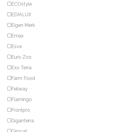
ECOstyle
EDIALUX
Eigen Merk
Emax
Esve
Euro Zoo
Exo Terra
Farm Food
Feliway
Flamingo
Frontpro
Giganterra
Gimcat