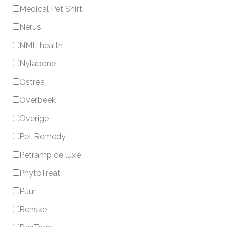
Medical Pet Shirt
Nerus
NML health
Nylabone
Ostrea
Overbeek
Overige
Pet Remedy
Petramp de luxe
PhytoTreat
Puur
Renske