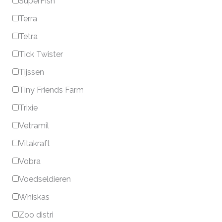
SuperFish
Terra
Tetra
Tick Twister
Tijssen
Tiny Friends Farm
Trixie
Vetramil
Vitakraft
Vobra
Voedseldieren
Whiskas
Zoo distri