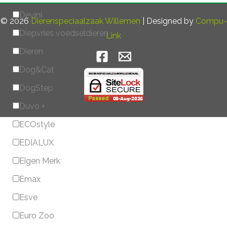
Devini
© 2026
Dierenspeciaalzaak Willemen
| Designed by
Compu-
Diepvries voedseldieren
Link
Dieren
Dog&Cat
DogStep
Duvo +
ECOstyle
EDIALUX
Eigen Merk
Emax
Esve
Euro Zoo