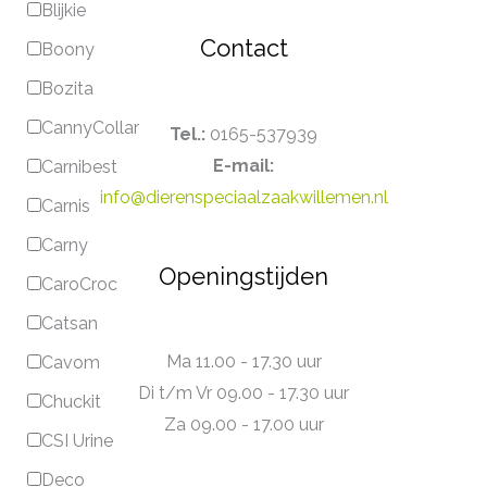
Blijkie
Contact
Boony
Bozita
CannyCollar
Tel.:
0165-537939
E-mail:
Carnibest
info@dierenspeciaalzaakwillemen.nl
Carnis
Carny
Openingstijden
CaroCroc
Catsan
Ma 11.00 - 17.30 uur
Cavom
Di t/m Vr 09.00 - 17.30 uur
Chuckit
Za 09.00 - 17.00 uur
CSI Urine
Deco