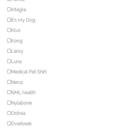
Integra
it's my Dog
Kivo
Kong
Laroy
Luna
Medical Pet Shirt
Nerus
NML health
Nylabone
Ostrea
Overbeek