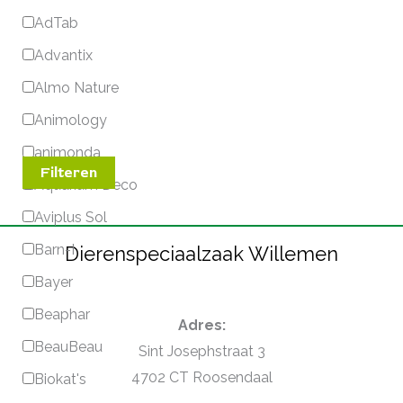
AdTab
Advantix
Almo Nature
Animology
animonda
Filteren
Aquarium Deco
Aviplus Sol
Barn-I
Dierenspeciaalzaak Willemen
Bayer
Beaphar
Adres:
BeauBeau
Sint Josephstraat 3
4702 CT Roosendaal
Biokat's