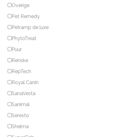
Overige
Pet Remedy
Petramp de luxe
PhytoTreat
Puur
Renske
RepTech
Royal Canin
SanaVesta
Sanimal
Seresto
Shelma