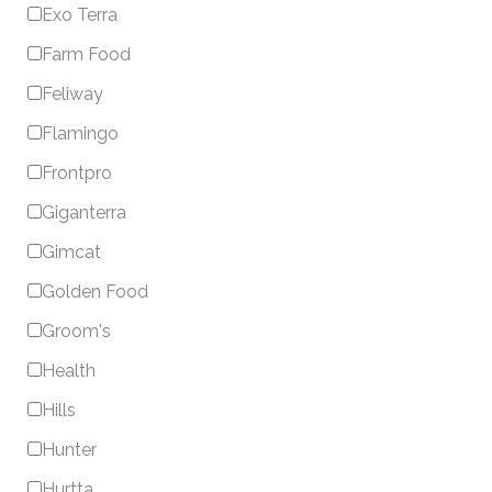
Exo Terra
Farm Food
Feliway
Flamingo
Frontpro
Giganterra
Gimcat
Golden Food
Groom's
Health
Hills
Hunter
Hurtta