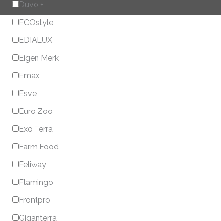
Duvo +
ECOstyle
EDIALUX
Eigen Merk
Emax
Esve
Euro Zoo
Exo Terra
Farm Food
Feliway
Flamingo
Frontpro
Giganterra