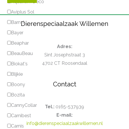
Aquarium Deco
Aviplus Sol
Barn-I
Dierenspeciaalzaak Willemen
Bayer
Beaphar
Adres:
BeauBeau
Sint Josephstraat 3
4702 CT Roosendaal
Biokat's
Blijkie
Contact
Boony
Bozita
CannyCollar
Tel.:
0165-537939
E-mail:
Carnibest
info@dierenspeciaalzaakwillemen.nl
Carnis