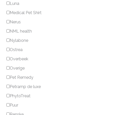
Luna
Medical Pet Shirt
Nerus
NML health
Nylabone
Ostrea
Overbeek
Overige
Pet Remedy
Petramp de luxe
PhytoTreat
Puur
Renske