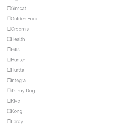
Gimcat
Golden Food
Groom's
Health
Hills
Hunter
Hurtta
Integra
it's my Dog
Kivo
Kong
Laroy