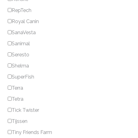
RepTech
Royal Canin
SanaVesta
Sanimal
Seresto
Shelma
SuperFish
Terra
Tetra
Tick Twister
Tijssen
Tiny Friends Farm