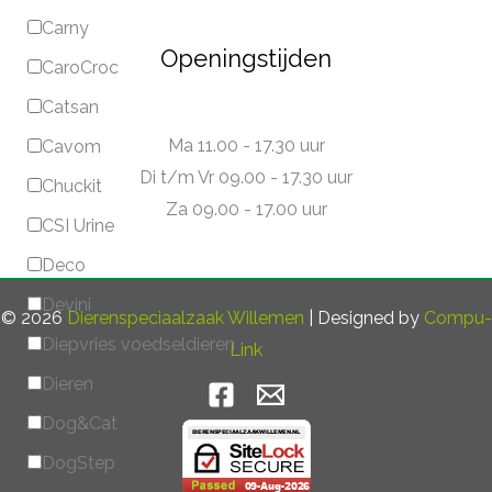
Carny
Openingstijden
CaroCroc
Catsan
Ma 11.00 - 17.30 uur
Cavom
Di t/m Vr 09.00 - 17.30 uur
Chuckit
Za 09.00 - 17.00 uur
CSI Urine
Deco
Devini
© 2026
Dierenspeciaalzaak Willemen
| Designed by
Compu-
Diepvries voedseldieren
Link
Dieren
Dog&Cat
DogStep