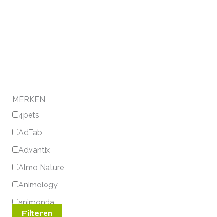
MERKEN
4pets
AdTab
Advantix
Almo Nature
Animology
animonda
Filteren