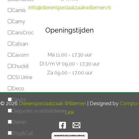
info@dierenspeciaalzaakwillemen.nl
Carnis
Carny
Openingstijden
CaroCroc
Catsan
Ma 11.00 - 17.30 uur
Cavom
Di t/m Vr 09.00 - 17.30 uur
Chuckit
Za 09.00 - 17.00 uur
CSI Urine
Deco
Devini
© 2026
Dierenspeciaalzaak Willemen
| Designed by
Compu-
Diepvries voedseldieren
Link
Dieren
Dog&Cat