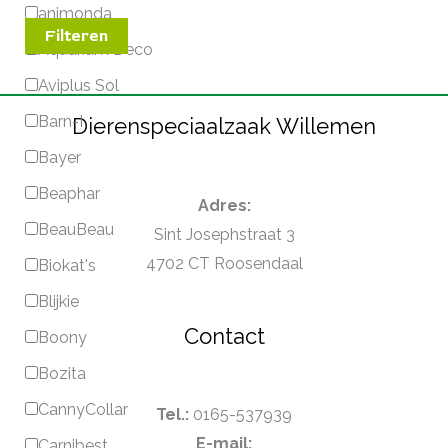
animonda
Filteren
Aquarium Deco
Aviplus Sol
Barn-I
Dierenspeciaalzaak Willemen
Bayer
Beaphar
Adres:
BeauBeau
Sint Josephstraat 3
4702 CT Roosendaal
Biokat's
Blijkie
Contact
Boony
Bozita
CannyCollar
Tel.:
0165-537939
E-mail:
Carnibest