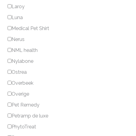
Laroy
Luna
Medical Pet Shirt
Nerus
NML health
Nylabone
Ostrea
Overbeek
Overige
Pet Remedy
Petramp de luxe
PhytoTreat