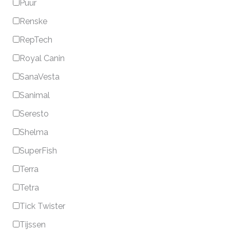
Puur
Renske
RepTech
Royal Canin
SanaVesta
Sanimal
Seresto
Shelma
SuperFish
Terra
Tetra
Tick Twister
Tijssen