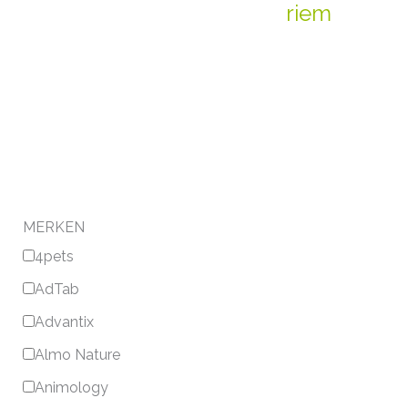
riem
MERKEN
4pets
AdTab
Advantix
Almo Nature
Animology