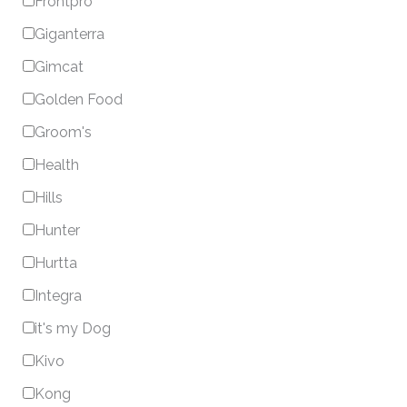
Frontpro
Giganterra
Gimcat
Golden Food
Groom's
Health
Hills
Hunter
Hurtta
Integra
it's my Dog
Kivo
Kong