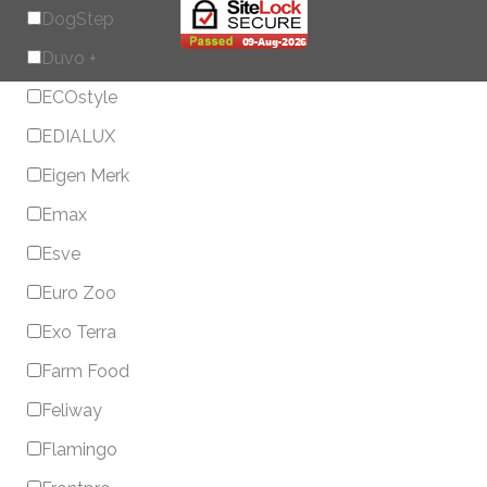
DogStep
Duvo +
ECOstyle
EDIALUX
Eigen Merk
Emax
Esve
Euro Zoo
Exo Terra
Farm Food
Feliway
Flamingo