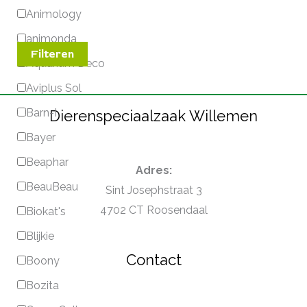
Animology
animonda
Filteren
Aquarium Deco
Aviplus Sol
Barn-I
Dierenspeciaalzaak Willemen
Bayer
Beaphar
Adres:
BeauBeau
Sint Josephstraat 3
4702 CT Roosendaal
Biokat's
Blijkie
Contact
Boony
Bozita