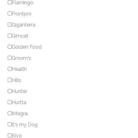
Flamingo
Frontpro
Giganterra
Gimcat
Golden Food
Groom's
Health
Hills
Hunter
Hurtta
Integra
it's my Dog
Kivo