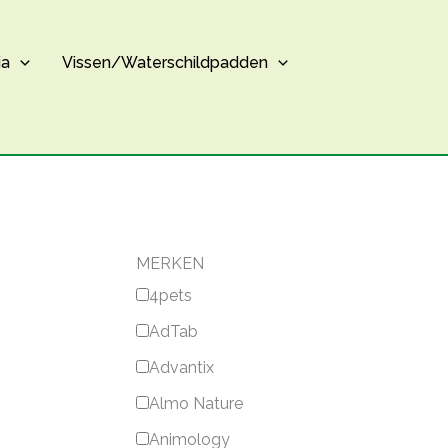
ia
Vissen/Waterschildpadden
MERKEN
4pets
AdTab
Advantix
Almo Nature
Animology