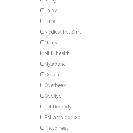
Laroy
Luna
Medical Pet Shirt
Nerus
NML health
Nylabone
Ostrea
Overbeek
Overige
Pet Remedy
Petramp de luxe
PhytoTreat