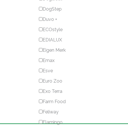
DogStep
Duvo +
ECOstyle
EDIALUX
Eigen Merk
Emax
Esve
Euro Zoo
Exo Terra
Farm Food
Feliway
Flamingo