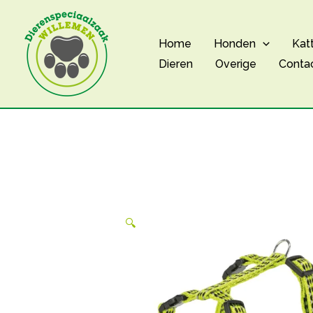
Ga
naar
Home
Honden
Kat
de
Dieren
Overige
Conta
inhoud
🔍