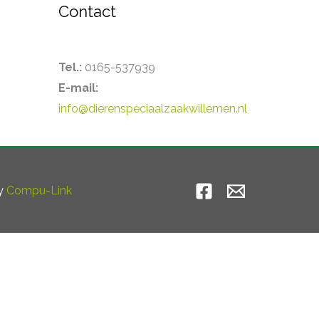
Contact
Tel.:
0165-537939
E-mail:
info@dierenspeciaalzaakwillemen.nl
by
Compu-Link