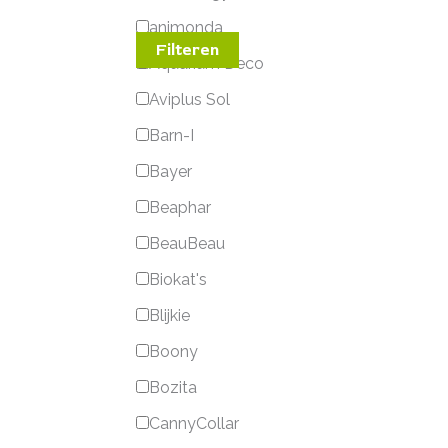
animonda
Filteren
Aquarium Deco
Aviplus Sol
Barn-I
Bayer
Beaphar
BeauBeau
Biokat's
Blijkie
Boony
Bozita
CannyCollar