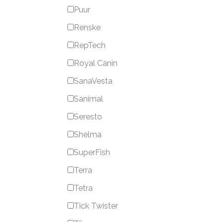
Puur
Renske
RepTech
Royal Canin
SanaVesta
Sanimal
Seresto
Shelma
SuperFish
Terra
Tetra
Tick Twister