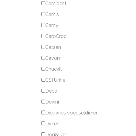
Carnibest
Carnis
Carny
CaroCroc
Catsan
Cavom
Chuckit
CSI Urine
Deco
Devini
Diepvries voedseldieren
Dieren
Dog&Cat