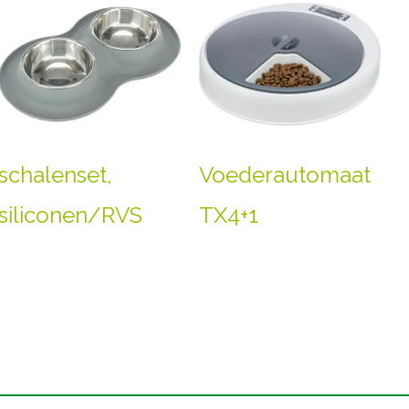
schalenset,
Voederautomaat
siliconen/RVS
TX4+1