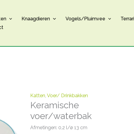
ten
Knaagdieren
Vogels/Pluimvee
Terrar
ct
Katten
,
Voer/ Drinkbakken
Keramische
voer/waterbak
Afmetingen: 0,2 l/ø 13 cm