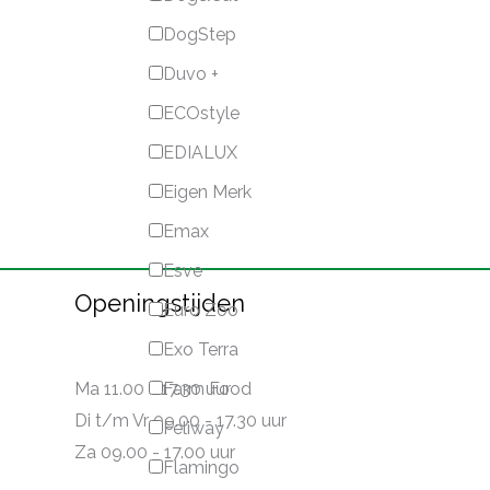
DogStep
Duvo +
ECOstyle
EDIALUX
Eigen Merk
Emax
Esve
Openingstijden
Euro Zoo
Exo Terra
Farm Food
Ma 11.00 - 17.30 uur
Di t/m Vr 09.00 - 17.30 uur
Feliway
Za 09.00 - 17.00 uur
Flamingo