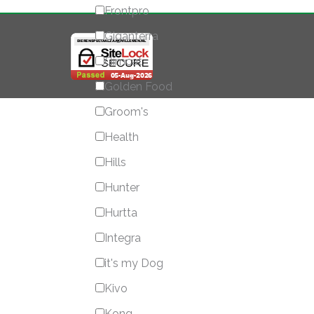
Frontpro
Giganterra
Gimcat
Golden Food
Groom's
Health
Hills
Hunter
Hurtta
Integra
it's my Dog
Kivo
Kong