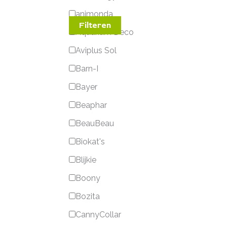
animonda
Filteren
Aquarium Deco
Aviplus Sol
Barn-I
Bayer
Beaphar
BeauBeau
Biokat's
Blijkie
Boony
Bozita
CannyCollar