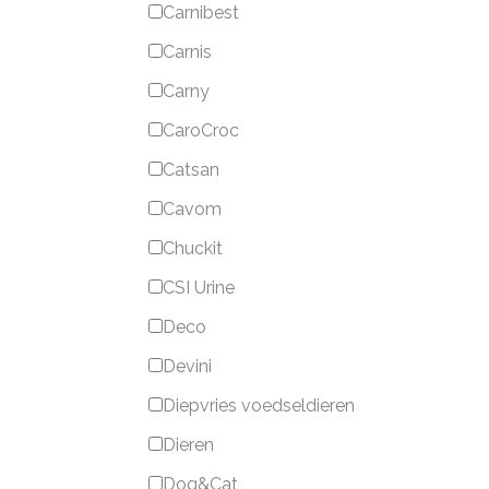
Carnibest
Carnis
Carny
CaroCroc
Catsan
Cavom
Chuckit
CSI Urine
Deco
Devini
Diepvries voedseldieren
Dieren
Dog&Cat