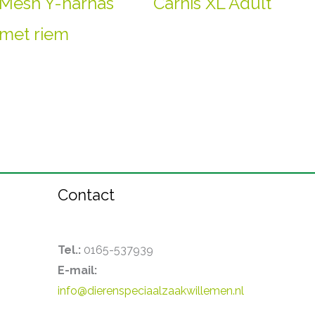
Mesh Y-harnas
Carnis XL Adult
met riem
Contact
Tel.:
0165-537939
E-mail:
info@dierenspeciaalzaakwillemen.nl