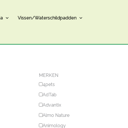
ia
Vissen/Waterschildpadden
MERKEN
4pets
AdTab
Advantix
Almo Nature
Animology