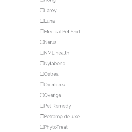
Laroy
Luna
Medical Pet Shirt
Nerus
NML health
Nylabone
Ostrea
Overbeek
Overige
Pet Remedy
Petramp de luxe
PhytoTreat