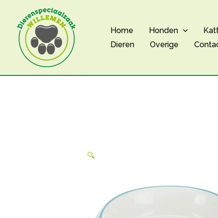
Ga
naar
Home
Honden
Kat
de
Dieren
Overige
Conta
inhoud
🔍