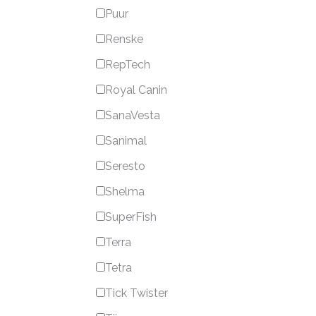
Puur
Renske
RepTech
Royal Canin
SanaVesta
Sanimal
Seresto
Shelma
SuperFish
Terra
Tetra
Tick Twister