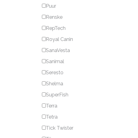
Puur
Renske
RepTech
Royal Canin
SanaVesta
Sanimal
Seresto
Shelma
SuperFish
Terra
Tetra
Tick Twister