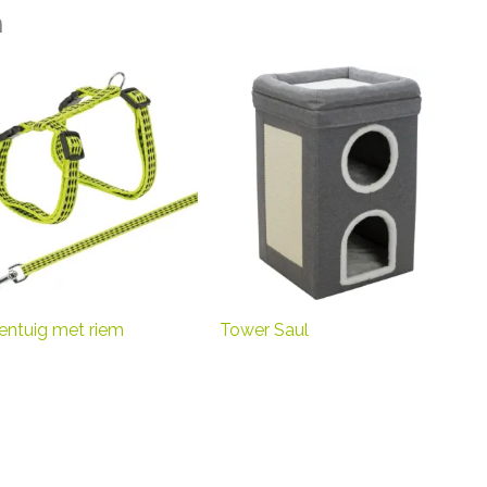
n
entuig met riem
Tower Saul