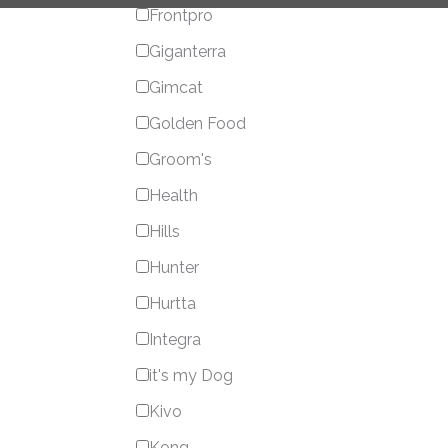
Frontpro
Giganterra
Gimcat
Golden Food
Groom's
Health
Hills
Hunter
Hurtta
Integra
it's my Dog
Kivo
Kong