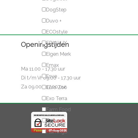
DogStep
Duvo +
ECOstyle
EDIALUX
Openingstijden
Eigen Merk
Emax
Ma 11.00 - 17.30 uur
Esve
Di t/m Vr 09.00 - 17.30 uur
Za 09.00 - 17.00 uur
Euro Zoo
Exo Terra
Farm Food
Feliway
Flamingo