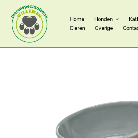
Ga
naar
Home
Honden
Kat
de
Dieren
Overige
Conta
inhoud