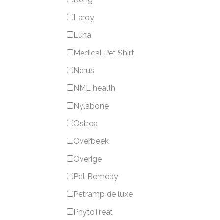
Laroy
Luna
Medical Pet Shirt
Nerus
NML health
Nylabone
Ostrea
Overbeek
Overige
Pet Remedy
Petramp de luxe
PhytoTreat