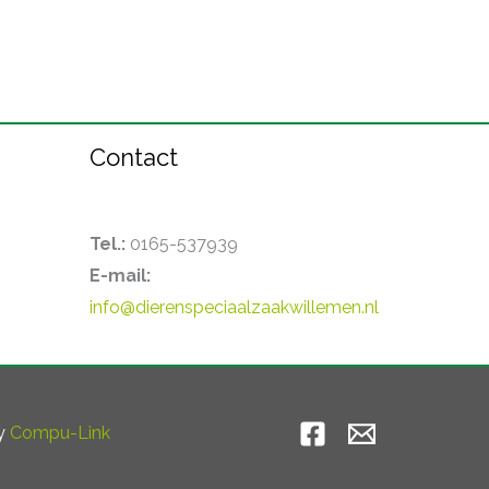
Contact
Tel.:
0165-537939
E-mail:
info@dierenspeciaalzaakwillemen.nl
by
Compu-Link