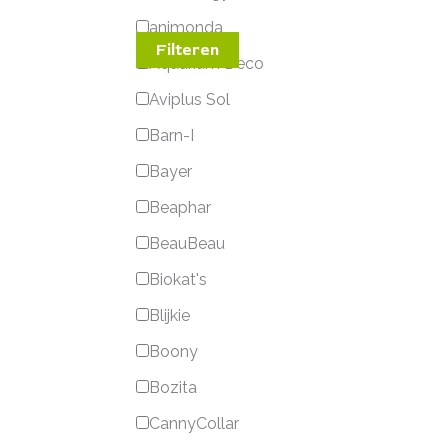
animonda
Filteren
Aquarium Deco
Aviplus Sol
Barn-I
Bayer
Beaphar
BeauBeau
Biokat's
Blijkie
Boony
Bozita
CannyCollar