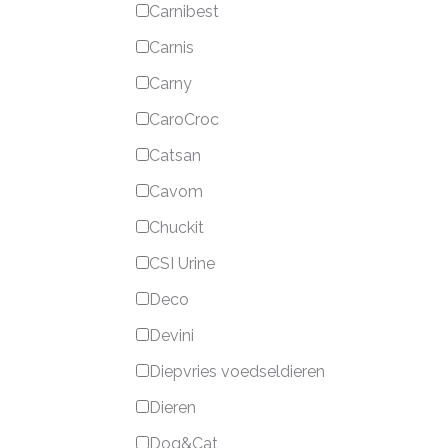
Carnibest
Carnis
Carny
CaroCroc
Catsan
Cavom
Chuckit
CSI Urine
Deco
Devini
Diepvries voedseldieren
Dieren
Dog&Cat