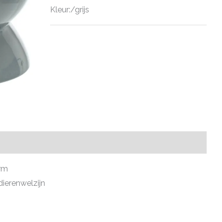
Kleur:/grijs
rm
ierenwelzijn