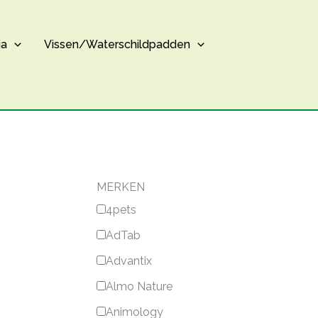
ia
Vissen/Waterschildpadden
MERKEN
4pets
AdTab
Advantix
Almo Nature
Animology