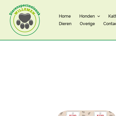
Ga
naar
Home
Honden
Kat
de
Dieren
Overige
Conta
inhoud