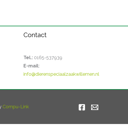
Contact
Tel.:
0165-537939
E-mail:
info@dierenspeciaalzaakwillemen.nl
by
Compu-Link