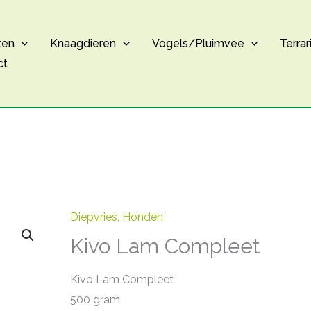
ten
Knaagdieren
Vogels/Pluimvee
Terrar
ct
Diepvries
,
Honden
Kivo Lam Compleet
Kivo Lam Compleet
500 gram