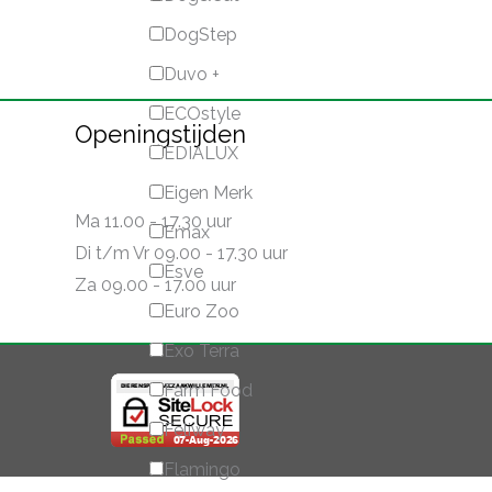
DogStep
Duvo +
ECOstyle
Openingstijden
EDIALUX
Eigen Merk
Ma 11.00 - 17.30 uur
Emax
Di t/m Vr 09.00 - 17.30 uur
Esve
Za 09.00 - 17.00 uur
Euro Zoo
Exo Terra
Farm Food
Feliway
Flamingo