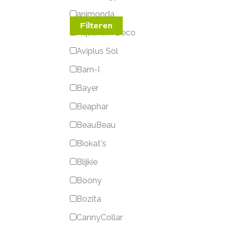
animonda
Filteren
Aquarium Deco
Aviplus Sol
Barn-I
Bayer
Beaphar
BeauBeau
Biokat's
Blijkie
Boony
Bozita
CannyCollar