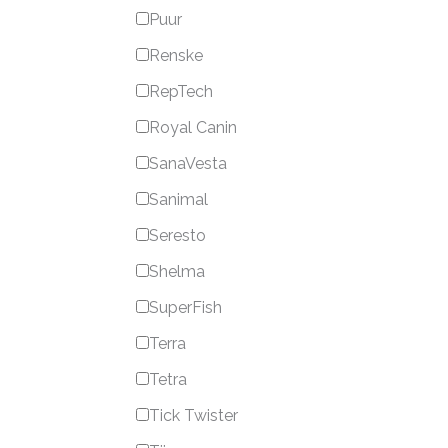
Puur
Renske
RepTech
Royal Canin
SanaVesta
Sanimal
Seresto
Shelma
SuperFish
Terra
Tetra
Tick Twister