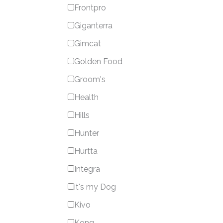
Frontpro
Giganterra
Gimcat
Golden Food
Groom's
Health
Hills
Hunter
Hurtta
Integra
it's my Dog
Kivo
Kong