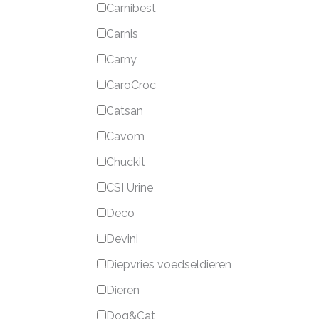
Carnibest
Carnis
Carny
CaroCroc
Catsan
Cavom
Chuckit
CSI Urine
Deco
Devini
Diepvries voedseldieren
Dieren
Dog&Cat