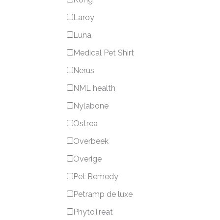
Laroy
Luna
Medical Pet Shirt
Nerus
NML health
Nylabone
Ostrea
Overbeek
Overige
Pet Remedy
Petramp de luxe
PhytoTreat