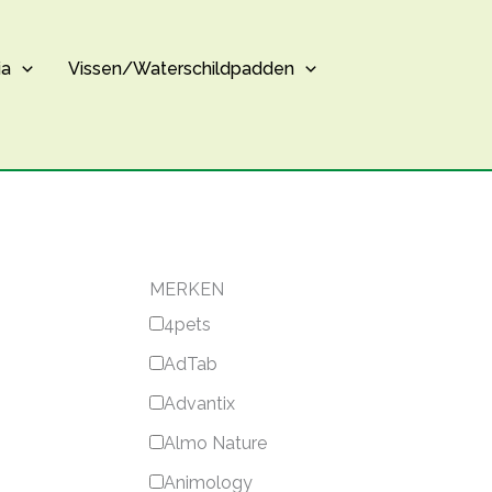
ia
Vissen/Waterschildpadden
MERKEN
4pets
AdTab
Advantix
Almo Nature
Animology