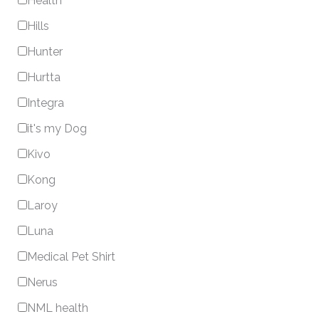
Health
Hills
Hunter
Hurtta
Integra
it's my Dog
Kivo
Kong
Laroy
Luna
Medical Pet Shirt
Nerus
NML health