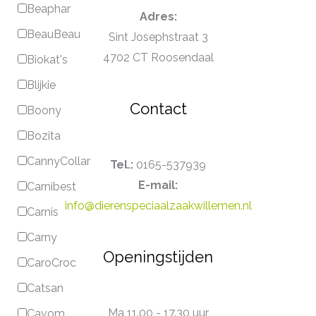
Beaphar
Adres:
BeauBeau
Sint Josephstraat 3
4702 CT Roosendaal
Biokat's
Blijkie
Contact
Boony
Bozita
CannyCollar
Tel.:
0165-537939
E-mail:
Carnibest
info@dierenspeciaalzaakwillemen.nl
Carnis
Carny
Openingstijden
CaroCroc
Catsan
Ma 11.00 - 17.30 uur
Cavom