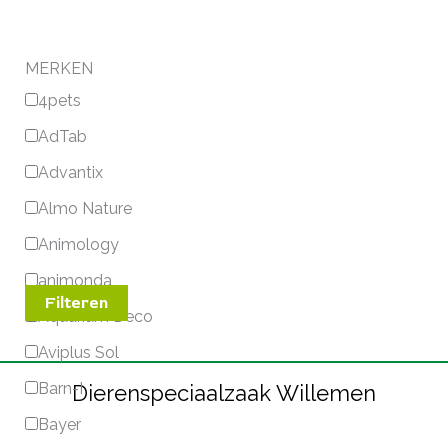
MERKEN
4pets
AdTab
Advantix
Almo Nature
Animology
animonda
Filteren
Aquarium Deco
Aviplus Sol
Barn-I
Dierenspeciaalzaak Willemen
Bayer