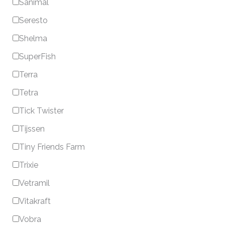
Sanimal
Seresto
Shelma
SuperFish
Terra
Tetra
Tick Twister
Tijssen
Tiny Friends Farm
Trixie
Vetramil
Vitakraft
Vobra