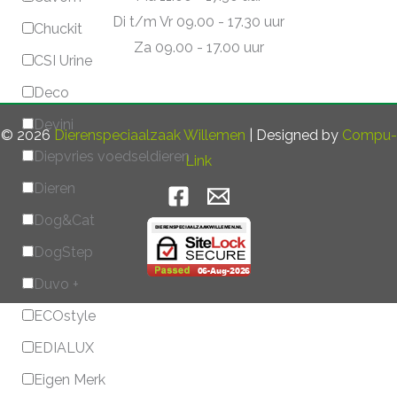
Di t/m Vr 09.00 - 17.30 uur
Chuckit
Za 09.00 - 17.00 uur
CSI Urine
Deco
Devini
© 2026
Dierenspeciaalzaak Willemen
| Designed by
Compu-
Diepvries voedseldieren
Link
Dieren
Dog&Cat
DogStep
Duvo +
ECOstyle
EDIALUX
Eigen Merk