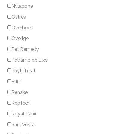
Nylabone
Ostrea
Overbeek
Overige
Pet Remedy
Petramp de luxe
PhytoTreat
Puur
Renske
RepTech
Royal Canin
SanaVesta