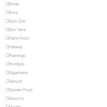
Emax
Esve
Euro Zoo
Exo Terra
Farm Food
Feliway
Flamingo
Frontpro
Giganterra
Gimcat
Golden Food
Groom's