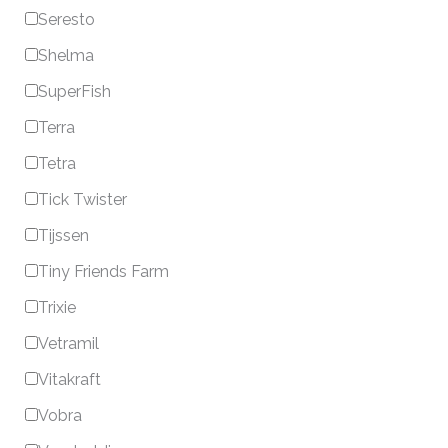
Seresto
Shelma
SuperFish
Terra
Tetra
Tick Twister
Tijssen
Tiny Friends Farm
Trixie
Vetramil
Vitakraft
Vobra