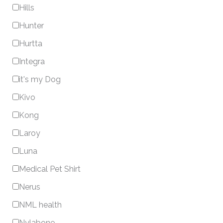
Hills
Hunter
Hurtta
Integra
it's my Dog
Kivo
Kong
Laroy
Luna
Medical Pet Shirt
Nerus
NML health
Nylabone