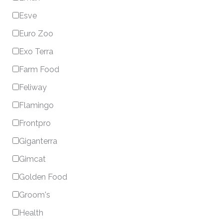
Esve
Euro Zoo
Exo Terra
Farm Food
Feliway
Flamingo
Frontpro
Giganterra
Gimcat
Golden Food
Groom's
Health