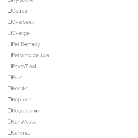
Ostrea
Overbeek
Overige
Pet Remedy
Petramp de luxe
PhytoTreat
Puur
Renske
RepTech
Royal Canin
SanaVesta
Sanimal