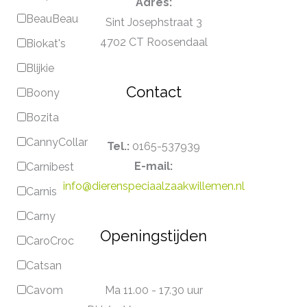
Adres:
BeauBeau
Sint Josephstraat 3
4702 CT Roosendaal
Biokat's
Blijkie
Contact
Boony
Bozita
CannyCollar
Tel.:
0165-537939
E-mail:
Carnibest
info@dierenspeciaalzaakwillemen.nl
Carnis
Carny
Openingstijden
CaroCroc
Catsan
Ma 11.00 - 17.30 uur
Cavom