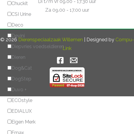
Di t/m Vr 09.00 - 17.30 uur
Chuckit
Za 09.00 - 17.00 uur
CSI Urine
Deco
Devini
© 2026
Dierenspeciaalzaak Willemen
| Designed by
Compu-
Diepvries voedseldieren
Link
Dieren
Dog&Cat
DogStep
Duvo +
ECOstyle
EDIALUX
Eigen Merk
Emax