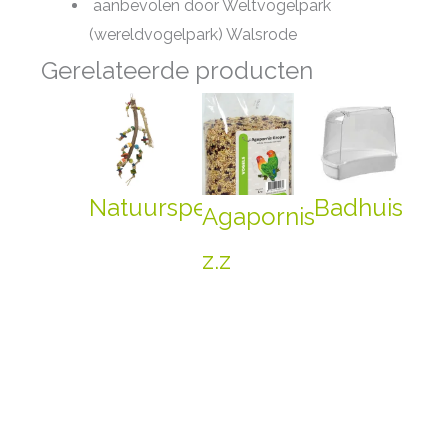
aanbevolen door Weltvogelpark
(wereldvogelpark) Walsrode
Gerelateerde producten
Natuurspeelgoed
Badhuis
Agapornis
z.z