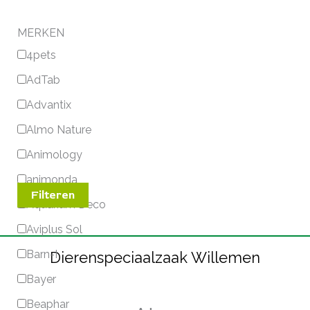
MERKEN
4pets
AdTab
Advantix
Almo Nature
Animology
animonda
Filteren
Aquarium Deco
Aviplus Sol
Barn-I
Dierenspeciaalzaak Willemen
Bayer
Beaphar