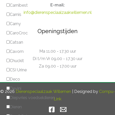
E-mail:
Carnibest
info@dierenspeciaalzaakwillemen.nl
Carnis
Carny
Openingstijden
CaroCroc
Catsan
Ma 11.00 - 17.30 uur
Cavom
Di t/m Vr 09.00 - 17.30 uur
Chuckit
Za 09.00 - 17.00 uur
CSI Urine
Deco
Devini
© 2026
Dierenspeciaalzaak Willemen
| Designed by
Compu-
Diepvries voedseldieren
Link
Dieren