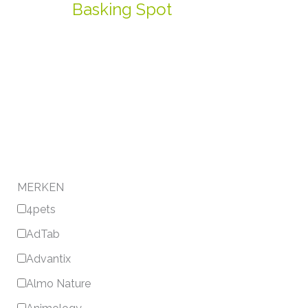
Basking Spot
MERKEN
4pets
AdTab
Advantix
Almo Nature