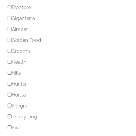
Frontpro
Giganterra
Gimcat
Golden Food
Groom's
Health
Hills
Hunter
Hurtta
Integra
it's my Dog
Kivo