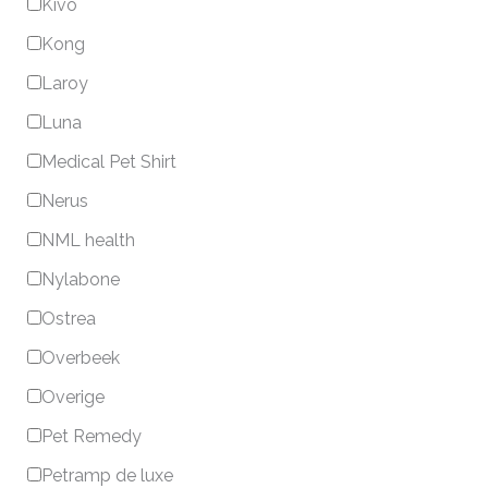
Kivo
Kong
Laroy
Luna
Medical Pet Shirt
Nerus
NML health
Nylabone
Ostrea
Overbeek
Overige
Pet Remedy
Petramp de luxe