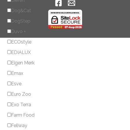
Dieren
Dog&Cat
DogStep
Duvo +
ECOstyle
EDIALUX
Eigen Merk
Emax
Esve
Euro Zoo
Exo Terra
Farm Food
Feliway