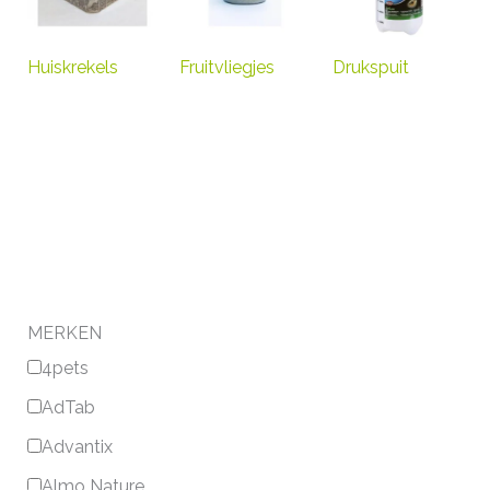
Huiskrekels
Fruitvliegjes
Drukspuit
MERKEN
4pets
AdTab
Advantix
Almo Nature