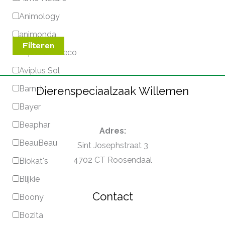
Animology
animonda
Filteren
Aquarium Deco
Aviplus Sol
Barn-I
Dierenspeciaalzaak Willemen
Bayer
Beaphar
Adres:
BeauBeau
Sint Josephstraat 3
4702 CT Roosendaal
Biokat's
Blijkie
Contact
Boony
Bozita