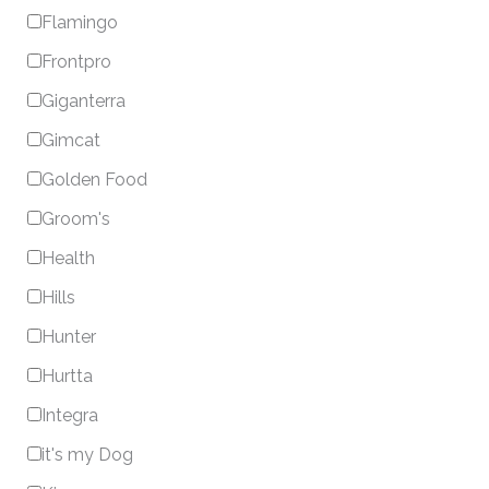
Flamingo
Frontpro
Giganterra
Gimcat
Golden Food
Groom's
Health
Hills
Hunter
Hurtta
Integra
it's my Dog