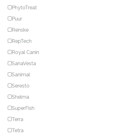
PhytoTreat
Puur
Renske
RepTech
Royal Canin
SanaVesta
Sanimal
Seresto
Shelma
SuperFish
Terra
Tetra