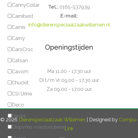
CannyCollar
Tel.:
0165-537939
E-mail:
Carnibest
info@dierenspeciaalzaakwillemen.nl
Carnis
Carny
Openingstijden
CaroCroc
Catsan
Ma 11.00 - 17.30 uur
Cavom
Di t/m Vr 09.00 - 17.30 uur
Chuckit
Za 09.00 - 17.00 uur
CSI Urine
Deco
Devini
© 2026
Dierenspeciaalzaak Willemen
| Designed by
Compu-
Diepvries voedseldieren
Link