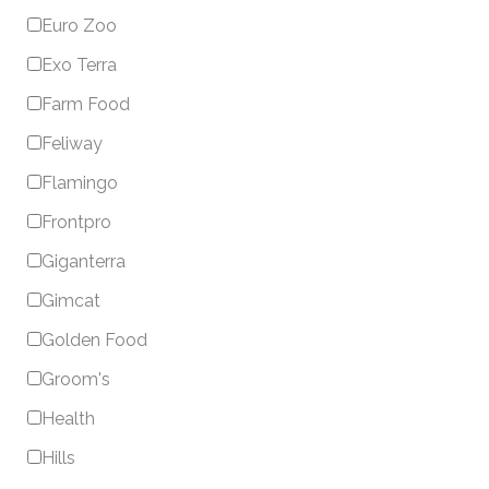
Euro Zoo
Exo Terra
Farm Food
Feliway
Flamingo
Frontpro
Giganterra
Gimcat
Golden Food
Groom's
Health
Hills