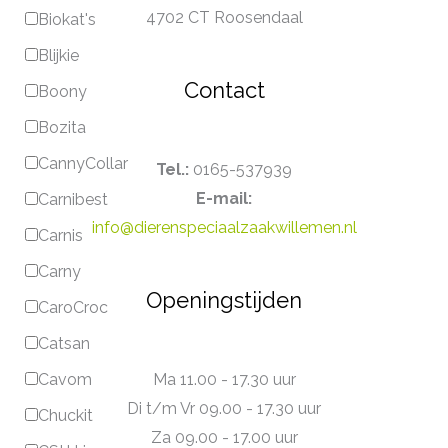
4702 CT Roosendaal
Biokat's
Blijkie
Contact
Boony
Bozita
CannyCollar
Tel.:
0165-537939
E-mail:
Carnibest
info@dierenspeciaalzaakwillemen.nl
Carnis
Carny
Openingstijden
CaroCroc
Catsan
Ma 11.00 - 17.30 uur
Cavom
Di t/m Vr 09.00 - 17.30 uur
Chuckit
Za 09.00 - 17.00 uur