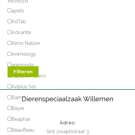
MERKEN
4pets
AdTab
Advantix
Almo Nature
Animology
animonda
Filteren
Aquarium Deco
Aviplus Sol
Barn-I
Dierenspeciaalzaak Willemen
Bayer
Beaphar
Adres:
BeauBeau
Sint Josephstraat 3