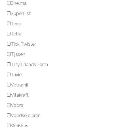
Shelma
SuperFish
Terra
Tetra
Tick Twister
Tijssen
Tiny Friends Farm
Trixie
Vetramil
Vitakraft
Vobra
Voedseldieren
Whiskas