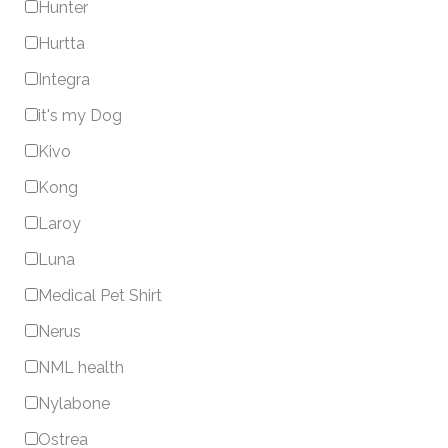
Hunter
Hurtta
Integra
it's my Dog
Kivo
Kong
Laroy
Luna
Medical Pet Shirt
Nerus
NML health
Nylabone
Ostrea