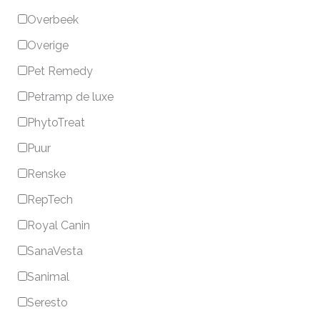
Overbeek
Overige
Pet Remedy
Petramp de luxe
PhytoTreat
Puur
Renske
RepTech
Royal Canin
SanaVesta
Sanimal
Seresto