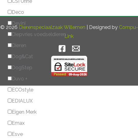
CSI Urine
Deco
Devini
© 2026
Dierenspeciaalzaak Willemen
| Designed by
Compu-
Diepvries voedseldieren
Link
Dieren
Dog&Cat
DogStep
Duvo +
ECOstyle
EDIALUX
Eigen Merk
Emax
Esve