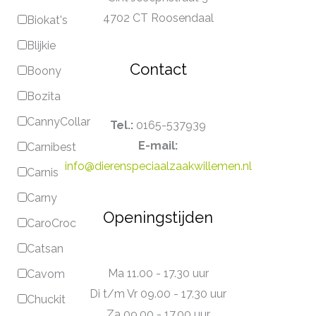
4702 CT Roosendaal
Biokat's
Blijkie
Contact
Boony
Bozita
CannyCollar
Tel.:
0165-537939
E-mail:
Carnibest
info@dierenspeciaalzaakwillemen.nl
Carnis
Carny
Openingstijden
CaroCroc
Catsan
Ma 11.00 - 17.30 uur
Cavom
Di t/m Vr 09.00 - 17.30 uur
Chuckit
Za 09.00 - 17.00 uur