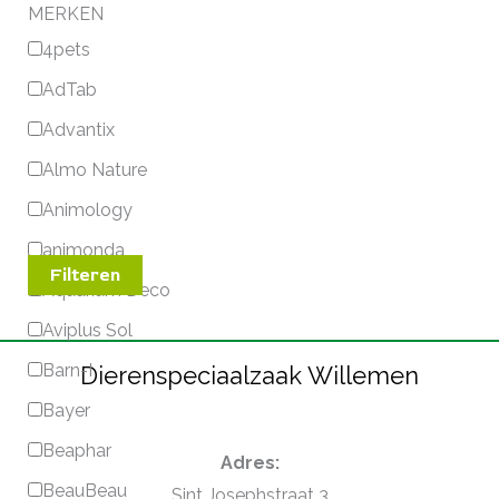
MERKEN
4pets
AdTab
Advantix
Almo Nature
Animology
animonda
Filteren
Aquarium Deco
Aviplus Sol
Barn-I
Dierenspeciaalzaak Willemen
Bayer
Beaphar
Adres:
BeauBeau
Sint Josephstraat 3