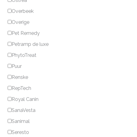
Ostrea
Overbeek
Overige
Pet Remedy
Petramp de luxe
PhytoTreat
Puur
Renske
RepTech
Royal Canin
SanaVesta
Sanimal
Seresto