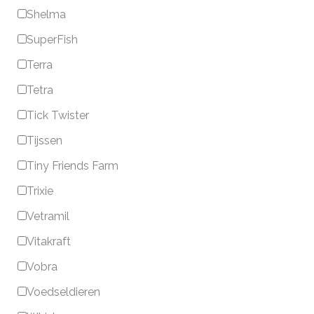
Shelma
SuperFish
Terra
Tetra
Tick Twister
Tijssen
Tiny Friends Farm
Trixie
Vetramil
Vitakraft
Vobra
Voedseldieren