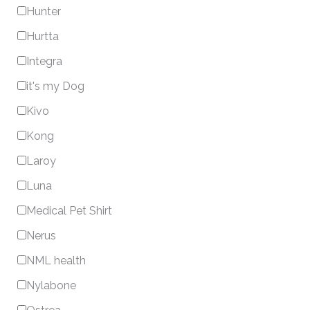
Hunter
Hurtta
Integra
it's my Dog
Kivo
Kong
Laroy
Luna
Medical Pet Shirt
Nerus
NML health
Nylabone