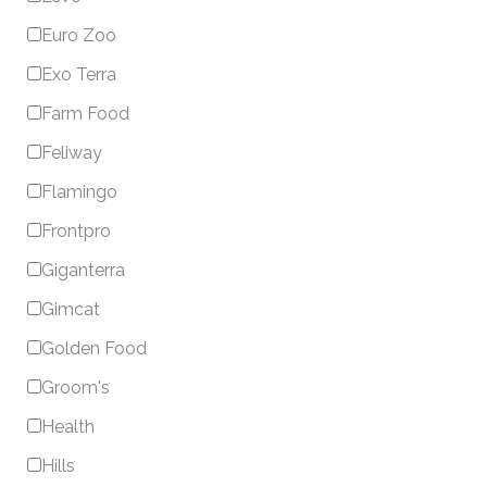
Euro Zoo
Exo Terra
Farm Food
Feliway
Flamingo
Frontpro
Giganterra
Gimcat
Golden Food
Groom's
Health
Hills