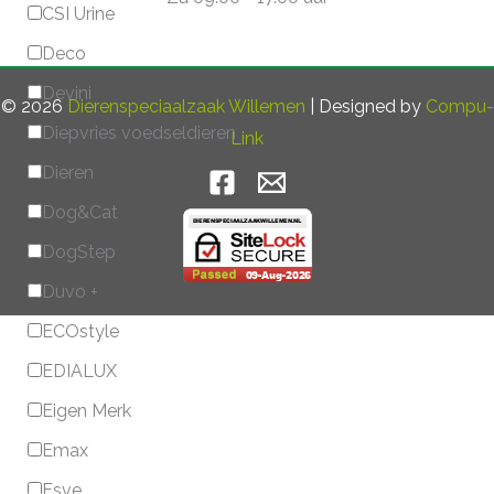
CSI Urine
Deco
Devini
© 2026
Dierenspeciaalzaak Willemen
| Designed by
Compu-
Diepvries voedseldieren
Link
Dieren
Dog&Cat
DogStep
Duvo +
ECOstyle
EDIALUX
Eigen Merk
Emax
Esve