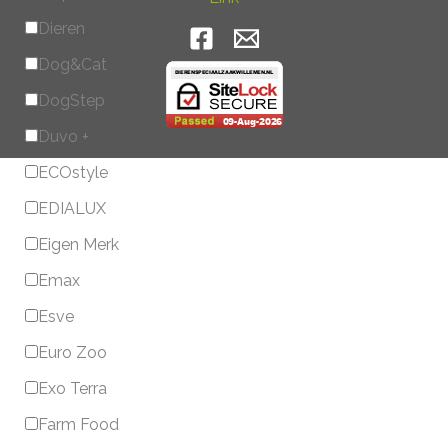
Dieren
Dog&Cat
DogStep
Duvo +
ECOstyle
EDIALUX
Eigen Merk
Emax
Esve
Euro Zoo
Exo Terra
Farm Food