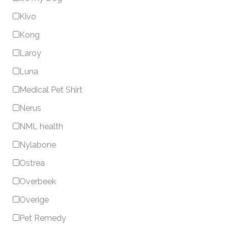
Kivo
Kong
Laroy
Luna
Medical Pet Shirt
Nerus
NML health
Nylabone
Ostrea
Overbeek
Overige
Pet Remedy