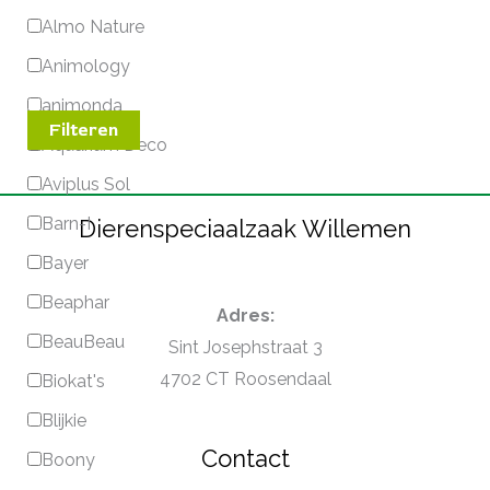
Almo Nature
Animology
animonda
Filteren
Aquarium Deco
Aviplus Sol
Barn-I
Dierenspeciaalzaak Willemen
Bayer
Beaphar
Adres:
BeauBeau
Sint Josephstraat 3
4702 CT Roosendaal
Biokat's
Blijkie
Contact
Boony