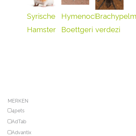
Syrische
Hymenochirus
Brachypel
Hamster
Boettgeri
verdezi
MERKEN
4pets
AdTab
Advantix