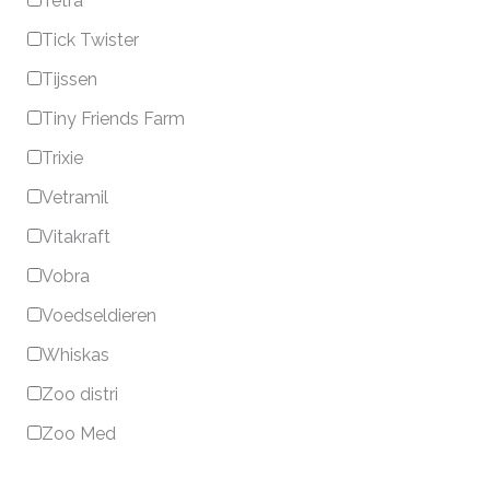
Tetra
Tick Twister
Tijssen
Tiny Friends Farm
Trixie
Vetramil
Vitakraft
Vobra
Voedseldieren
Whiskas
Zoo distri
Zoo Med