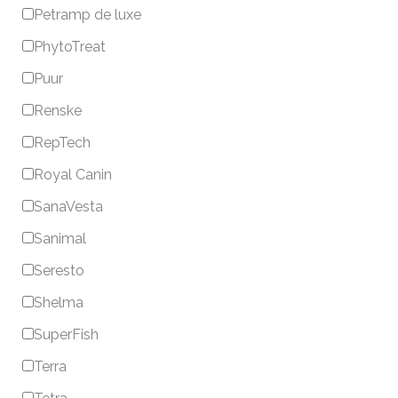
Petramp de luxe
PhytoTreat
Puur
Renske
RepTech
Royal Canin
SanaVesta
Sanimal
Seresto
Shelma
SuperFish
Terra