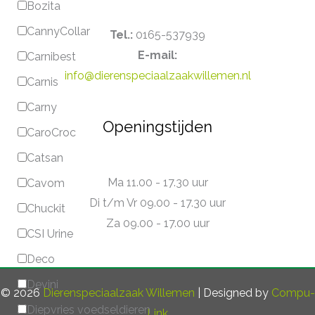
Bozita
CannyCollar
Tel.:
0165-537939
E-mail:
Carnibest
info@dierenspeciaalzaakwillemen.nl
Carnis
Carny
Openingstijden
CaroCroc
Catsan
Ma 11.00 - 17.30 uur
Cavom
Di t/m Vr 09.00 - 17.30 uur
Chuckit
Za 09.00 - 17.00 uur
CSI Urine
Deco
Devini
© 2026
Dierenspeciaalzaak Willemen
| Designed by
Compu-
Diepvries voedseldieren
Link