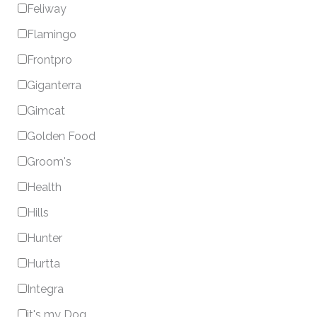
Feliway
Flamingo
Frontpro
Giganterra
Gimcat
Golden Food
Groom's
Health
Hills
Hunter
Hurtta
Integra
it's my Dog