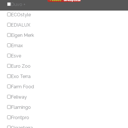
Duvo +
ECOstyle
EDIALUX
Eigen Merk
Emax
Esve
Euro Zoo
Exo Terra
Farm Food
Feliway
Flamingo
Frontpro
Giganterra