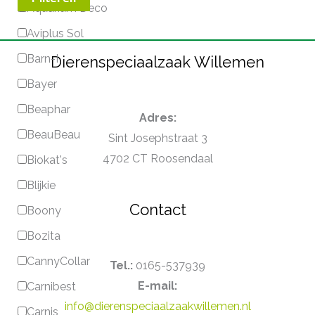
Aquarium Deco
Aviplus Sol
Barn-I
Dierenspeciaalzaak Willemen
Bayer
Beaphar
Adres:
BeauBeau
Sint Josephstraat 3
4702 CT Roosendaal
Biokat's
Blijkie
Contact
Boony
Bozita
CannyCollar
Tel.:
0165-537939
E-mail:
Carnibest
info@dierenspeciaalzaakwillemen.nl
Carnis