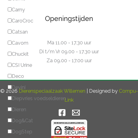
Carny
Openingstijden
CaroCroc
Catsan
Ma 11.00 - 17.30 uur
Cavom
Di t/m Vr 09.00 - 17.30 uur
Chuckit
Za 09.00 - 17.00 uur
CSI Urine
Deco
Devini
© 2026
Dierenspeciaalzaak Willemen
| Designed by
Compu-
Diepvries voedseldieren
Link
Dieren
Dog&Cat
DogStep