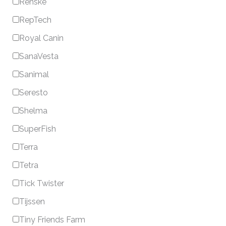
Renske
RepTech
Royal Canin
SanaVesta
Sanimal
Seresto
Shelma
SuperFish
Terra
Tetra
Tick Twister
Tijssen
Tiny Friends Farm