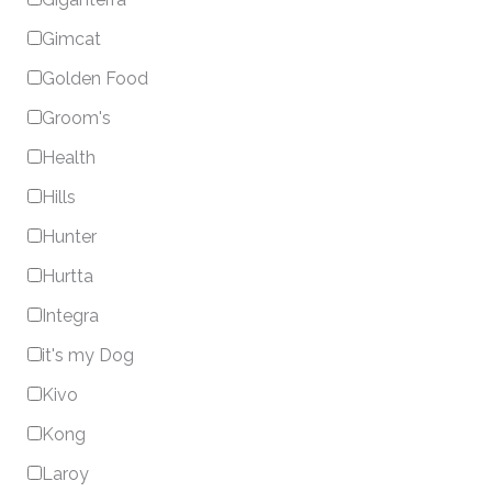
Gimcat
Golden Food
Groom's
Health
Hills
Hunter
Hurtta
Integra
it's my Dog
Kivo
Kong
Laroy