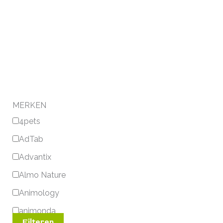
MERKEN
4pets
AdTab
Advantix
Almo Nature
Animology
animonda
Filteren