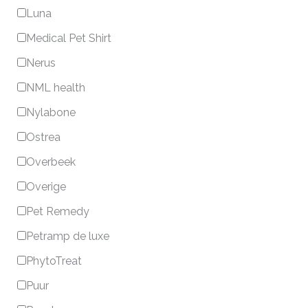
Luna
Medical Pet Shirt
Nerus
NML health
Nylabone
Ostrea
Overbeek
Overige
Pet Remedy
Petramp de luxe
PhytoTreat
Puur