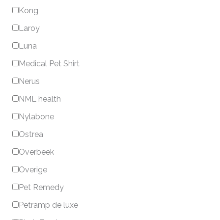
Kong
Laroy
Luna
Medical Pet Shirt
Nerus
NML health
Nylabone
Ostrea
Overbeek
Overige
Pet Remedy
Petramp de luxe