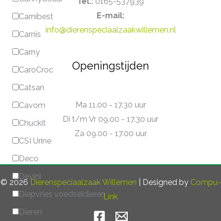
Tel.:
0165-537939
E-mail:
Carnibest
info@dierenspeciaalzaakwillemen.nl
Carnis
Carny
Openingstijden
CaroCroc
Catsan
Ma 11.00 - 17.30 uur
Cavom
Di t/m Vr 09.00 - 17.30 uur
Chuckit
Za 09.00 - 17.00 uur
CSI Urine
Deco
Devini
© 2026
Dierenspeciaalzaak Willemen
| Designed by
Compu-
Diepvries voedseldieren
Link
Dieren