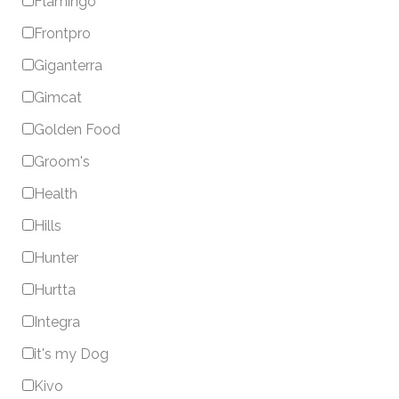
Flamingo
Frontpro
Giganterra
Gimcat
Golden Food
Groom's
Health
Hills
Hunter
Hurtta
Integra
it's my Dog
Kivo