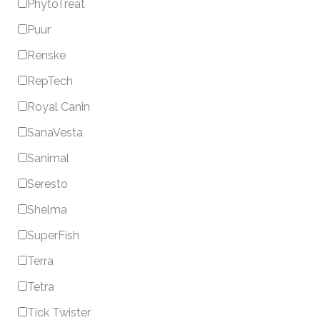
PhytoTreat
Puur
Renske
RepTech
Royal Canin
SanaVesta
Sanimal
Seresto
Shelma
SuperFish
Terra
Tetra
Tick Twister