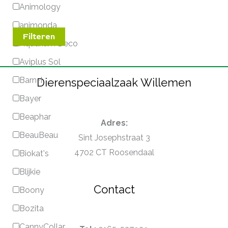
Animology
animonda
Filteren
Aquarium Deco
Aviplus Sol
Barn-I
Dierenspeciaalzaak Willemen
Bayer
Beaphar
Adres:
BeauBeau
Sint Josephstraat 3
4702 CT Roosendaal
Biokat's
Blijkie
Contact
Boony
Bozita
CannyCollar