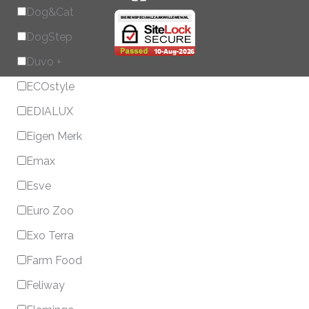
Dog&Cat
DogStep
Duvo +
ECOstyle
EDIALUX
Eigen Merk
Emax
Esve
Euro Zoo
Exo Terra
Farm Food
Feliway