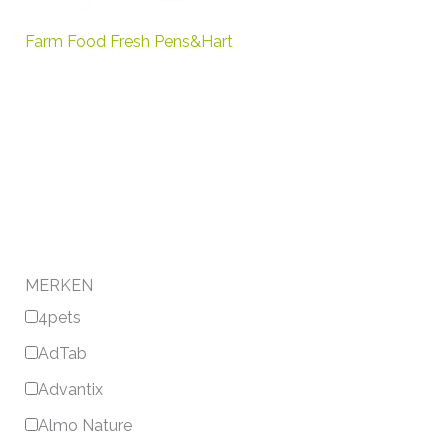
Farm Food Fresh Pens&Hart
MERKEN
4pets
AdTab
Advantix
Almo Nature