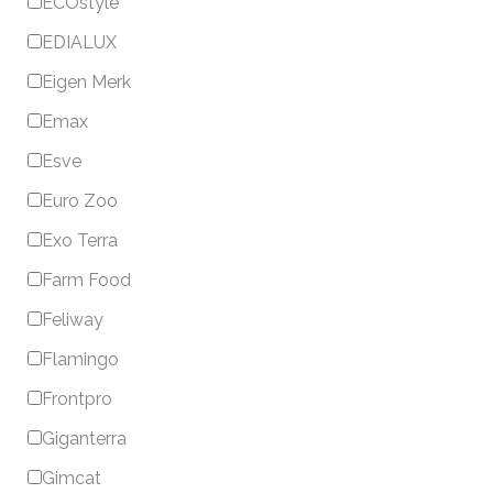
ECOstyle
EDIALUX
Eigen Merk
Emax
Esve
Euro Zoo
Exo Terra
Farm Food
Feliway
Flamingo
Frontpro
Giganterra
Gimcat