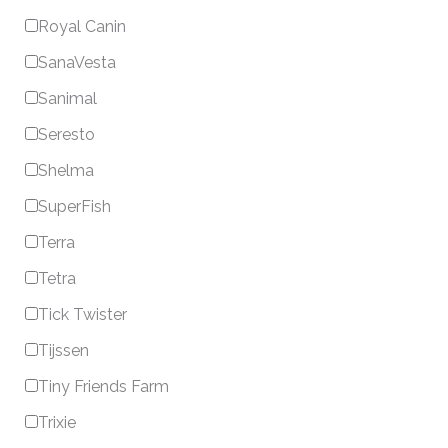
Royal Canin
SanaVesta
Sanimal
Seresto
Shelma
SuperFish
Terra
Tetra
Tick Twister
Tijssen
Tiny Friends Farm
Trixie