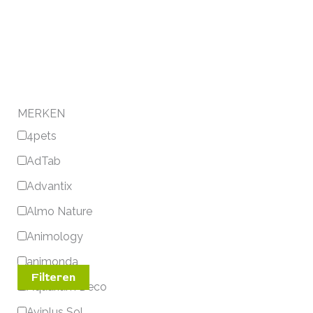
MERKEN
4pets
AdTab
Advantix
Almo Nature
Animology
animonda
Filteren
Aquarium Deco
Aviplus Sol