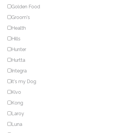
Golden Food
Groom's
Health
Hills
Hunter
Hurtta
Integra
it's my Dog
Kivo
Kong
Laroy
Luna