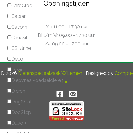
Openingstijden
CaroCroc
Catsan
Ma 11.00 - 17.30 uur
Cavom
Di t/m Vr 09.00 - 17.30 uur
Chuckit
Za 09.00 - 17.00 uur
CSI Urine
Deco
Devini
© 2026
Dierenspeciaalzaak Willemen
| Designed by
Compu-
Diepvries voedseldieren
Link
Dieren
Dog&Cat
DogStep
Duvo +