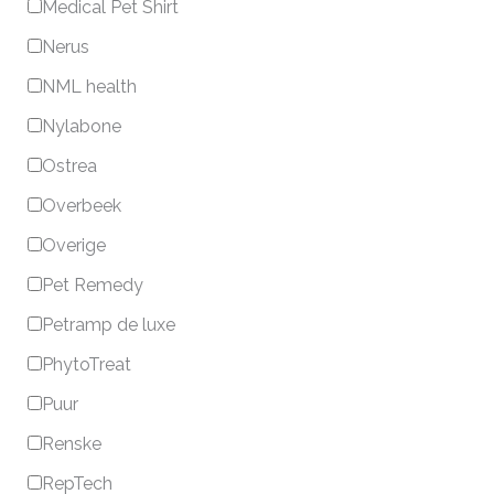
Medical Pet Shirt
Nerus
NML health
Nylabone
Ostrea
Overbeek
Overige
Pet Remedy
Petramp de luxe
PhytoTreat
Puur
Renske
RepTech