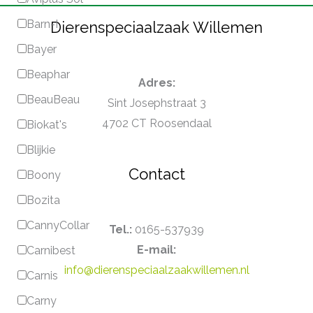
Barn-I
Dierenspeciaalzaak Willemen
Bayer
Beaphar
Adres:
BeauBeau
Sint Josephstraat 3
4702 CT Roosendaal
Biokat's
Blijkie
Contact
Boony
Bozita
CannyCollar
Tel.:
0165-537939
E-mail:
Carnibest
info@dierenspeciaalzaakwillemen.nl
Carnis
Carny