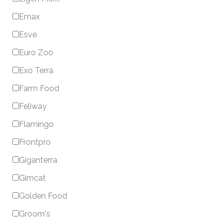
Emax
Esve
Euro Zoo
Exo Terra
Farm Food
Feliway
Flamingo
Frontpro
Giganterra
Gimcat
Golden Food
Groom's