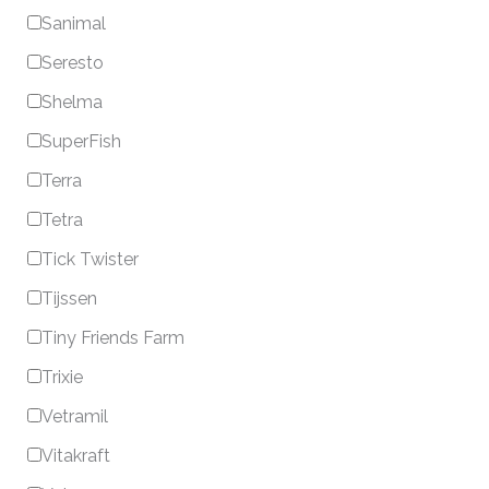
Sanimal
Seresto
Shelma
SuperFish
Terra
Tetra
Tick Twister
Tijssen
Tiny Friends Farm
Trixie
Vetramil
Vitakraft