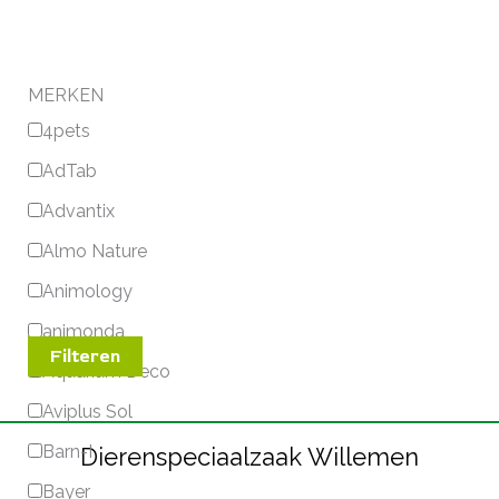
MERKEN
4pets
AdTab
Advantix
Almo Nature
Animology
animonda
Filteren
Aquarium Deco
Aviplus Sol
Barn-I
Dierenspeciaalzaak Willemen
Bayer