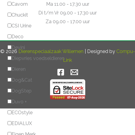
Ma 11.00 - 17.30 uur
Cavom
Di t/m Vr 09.00 - 17.30 uur
Chuckit
Za 09.00 - 17.00 uur
CSI Urine
Deco
Devini
© 2026
Dierenspeciaalzaak Willemen
| Designed by
Compu-
Diepvries voedseldieren
Link
Dieren
Dog&Cat
DogStep
Duvo +
ECOstyle
EDIALUX
Eigen Merk