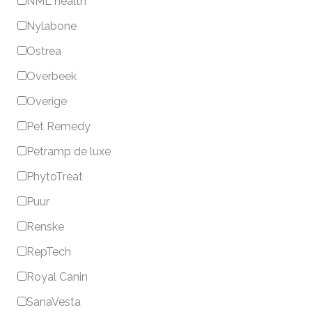
NML health
Nylabone
Ostrea
Overbeek
Overige
Pet Remedy
Petramp de luxe
PhytoTreat
Puur
Renske
RepTech
Royal Canin
SanaVesta