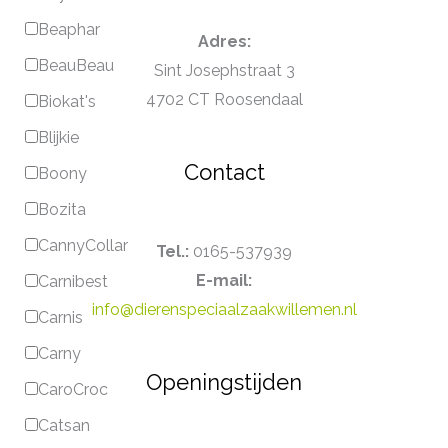
Beaphar
Adres:
BeauBeau
Sint Josephstraat 3
4702 CT Roosendaal
Biokat's
Blijkie
Contact
Boony
Bozita
CannyCollar
Tel.:
0165-537939
E-mail:
Carnibest
info@dierenspeciaalzaakwillemen.nl
Carnis
Carny
Openingstijden
CaroCroc
Catsan