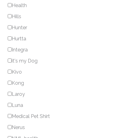
Health
Hills
Hunter
Hurtta
Integra
it's my Dog
Kivo
Kong
Laroy
Luna
Medical Pet Shirt
Nerus