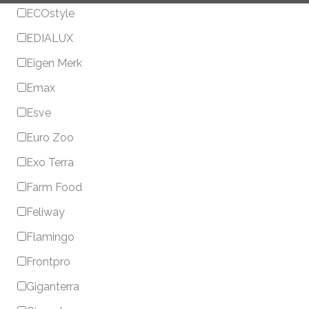
ECOstyle
EDIALUX
Eigen Merk
Emax
Esve
Euro Zoo
Exo Terra
Farm Food
Feliway
Flamingo
Frontpro
Giganterra