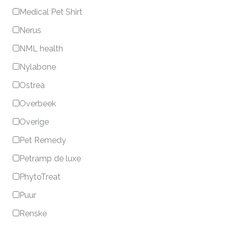
Medical Pet Shirt
Nerus
NML health
Nylabone
Ostrea
Overbeek
Overige
Pet Remedy
Petramp de luxe
PhytoTreat
Puur
Renske