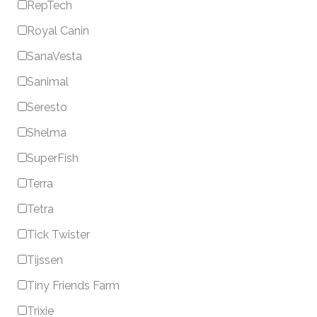
RepTech
Royal Canin
SanaVesta
Sanimal
Seresto
Shelma
SuperFish
Terra
Tetra
Tick Twister
Tijssen
Tiny Friends Farm
Trixie