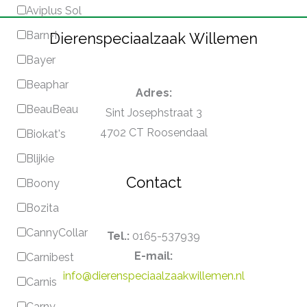
Aviplus Sol
Barn-I
Dierenspeciaalzaak Willemen
Bayer
Beaphar
Adres:
BeauBeau
Sint Josephstraat 3
4702 CT Roosendaal
Biokat's
Blijkie
Contact
Boony
Bozita
CannyCollar
Tel.:
0165-537939
E-mail:
Carnibest
info@dierenspeciaalzaakwillemen.nl
Carnis
Carny