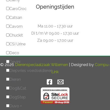
Openingstijden
CaroCroc
Catsan
Ma 11.00 - 17.30 uur
Cavom
Di t/m Vr 09.00 - 17.30 uur
Chuckit
Za 09.00 - 17.00 uur
CSI Urine
Deco
Devini
© 2026
Dierenspeciaalzaak Willemen
| Designed by
Compu-
Diepvries voedseldieren
Link
Dieren
Dog&Cat
DogStep
Duvo +