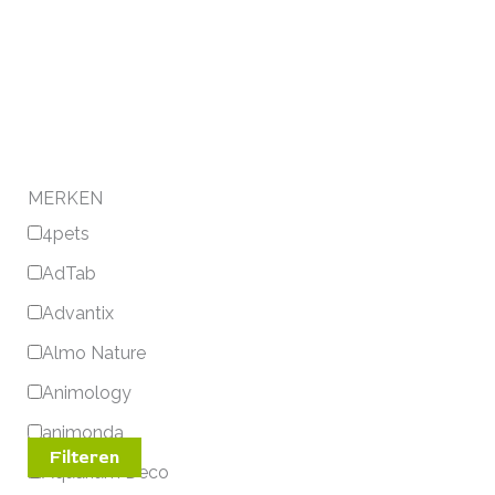
MERKEN
4pets
AdTab
Advantix
Almo Nature
Animology
animonda
Filteren
Aquarium Deco