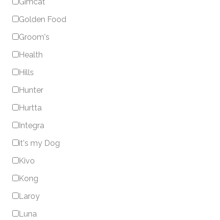
Gimcat
Golden Food
Groom's
Health
Hills
Hunter
Hurtta
Integra
it's my Dog
Kivo
Kong
Laroy
Luna