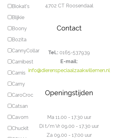
4702 CT Roosendaal
Biokat's
Blijkie
Contact
Boony
Bozita
CannyCollar
Tel.:
0165-537939
E-mail:
Carnibest
info@dierenspeciaalzaakwillemen.nl
Carnis
Carny
Openingstijden
CaroCroc
Catsan
Ma 11.00 - 17.30 uur
Cavom
Di t/m Vr 09.00 - 17.30 uur
Chuckit
Za 09.00 - 17.00 uur