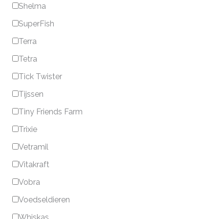
Shelma
SuperFish
Terra
Tetra
Tick Twister
Tijssen
Tiny Friends Farm
Trixie
Vetramil
Vitakraft
Vobra
Voedseldieren
Whiskas