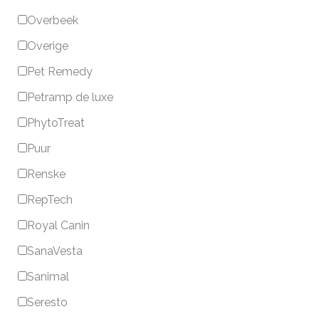
Overbeek
Overige
Pet Remedy
Petramp de luxe
PhytoTreat
Puur
Renske
RepTech
Royal Canin
SanaVesta
Sanimal
Seresto