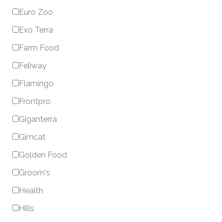
Euro Zoo
Exo Terra
Farm Food
Feliway
Flamingo
Frontpro
Giganterra
Gimcat
Golden Food
Groom's
Health
Hills