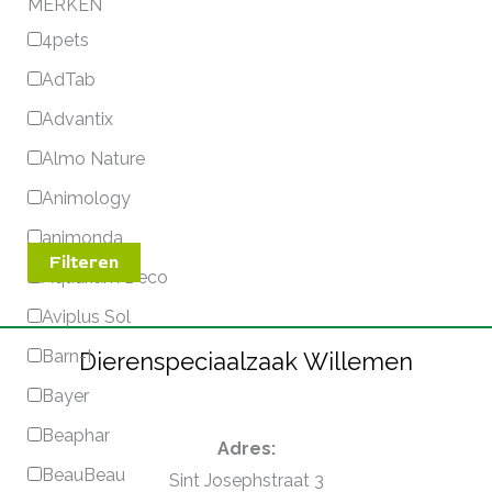
MERKEN
4pets
AdTab
Advantix
Almo Nature
Animology
animonda
Filteren
Aquarium Deco
Aviplus Sol
Barn-I
Dierenspeciaalzaak Willemen
Bayer
Beaphar
Adres:
BeauBeau
Sint Josephstraat 3