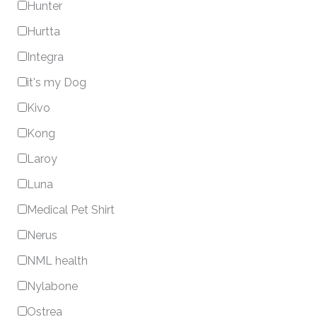
Hunter
Hurtta
Integra
it's my Dog
Kivo
Kong
Laroy
Luna
Medical Pet Shirt
Nerus
NML health
Nylabone
Ostrea