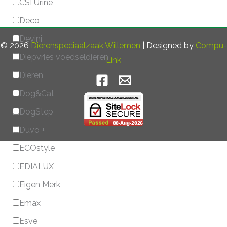
CSI Urine
Deco
Devini
© 2026
Dierenspeciaalzaak Willemen
| Designed by
Compu-
Diepvries voedseldieren
Link
Dieren
Dog&Cat
DogStep
Duvo +
ECOstyle
EDIALUX
Eigen Merk
Emax
Esve