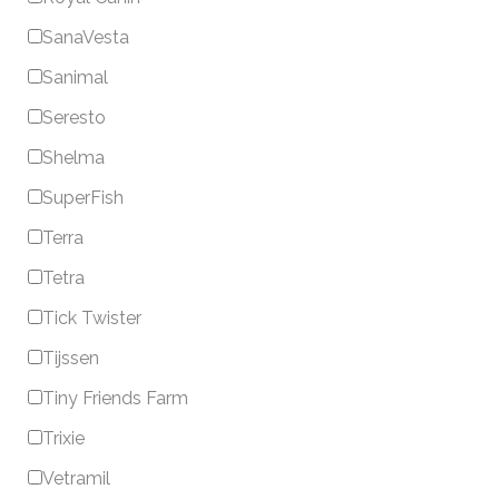
SanaVesta
Sanimal
Seresto
Shelma
SuperFish
Terra
Tetra
Tick Twister
Tijssen
Tiny Friends Farm
Trixie
Vetramil