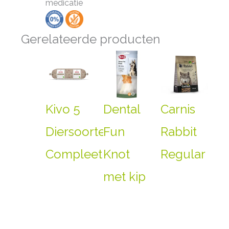
medicatie
Gerelateerde producten
Kivo 5
Dental
Carnis
Diersoorten
Fun
Rabbit
Compleet
Knot
Regular
met kip