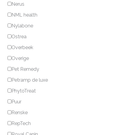
Nerus
NML health
Nylabone
Ostrea
Overbeek
Overige
Pet Remedy
Petramp de luxe
PhytoTreat
Puur
Renske
RepTech
Royal Canin