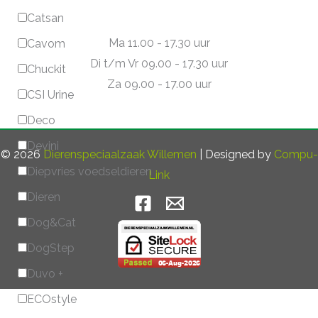
Catsan
Ma 11.00 - 17.30 uur
Cavom
Di t/m Vr 09.00 - 17.30 uur
Chuckit
Za 09.00 - 17.00 uur
CSI Urine
Deco
Devini
© 2026
Dierenspeciaalzaak Willemen
| Designed by
Compu-
Diepvries voedseldieren
Link
Dieren
Dog&Cat
DogStep
Duvo +
ECOstyle