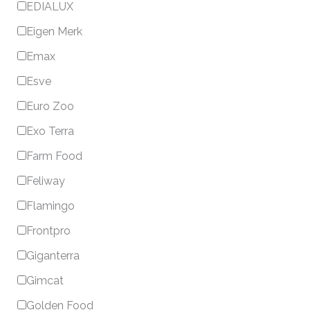
EDIALUX
Eigen Merk
Emax
Esve
Euro Zoo
Exo Terra
Farm Food
Feliway
Flamingo
Frontpro
Giganterra
Gimcat
Golden Food