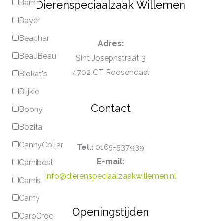
Barn-I
Dierenspeciaalzaak Willemen
Bayer
Beaphar
Adres:
BeauBeau
Sint Josephstraat 3
4702 CT Roosendaal
Biokat's
Blijkie
Contact
Boony
Bozita
CannyCollar
Tel.:
0165-537939
E-mail:
Carnibest
info@dierenspeciaalzaakwillemen.nl
Carnis
Carny
Openingstijden
CaroCroc