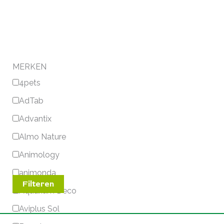
MERKEN
4pets
AdTab
Advantix
Almo Nature
Animology
animonda
Filteren
Aquarium Deco
Aviplus Sol