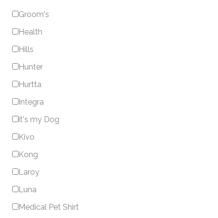
Groom's
Health
Hills
Hunter
Hurtta
Integra
it's my Dog
Kivo
Kong
Laroy
Luna
Medical Pet Shirt