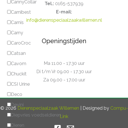
CannyCollar
Tel.:
0165-537939
E-mail:
Carnibest
info@dierenspeciaalzaakwillemen.nl
Carnis
Carny
Openingstijden
CaroCroc
Catsan
Ma 11.00 - 17.30 uur
Cavom
Di t/m Vr 09.00 - 17.30 uur
Chuckit
Za 09.00 - 17.00 uur
CSI Urine
Deco
Devini
© 2026
Dierenspeciaalzaak Willemen
| Designed by
Compu-
Diepvries voedseldieren
Link
Dieren