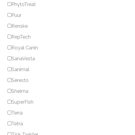
PhytoTreat
Puur
Renske
RepTech
Royal Canin
SanaVesta
Sanimal
Seresto
Shelma
SuperFish
Terra
Tetra
Tick Twister