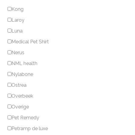
Kong
Laroy
Luna
Medical Pet Shirt
Nerus
NML health
Nylabone
Ostrea
Overbeek
Overige
Pet Remedy
Petramp de luxe