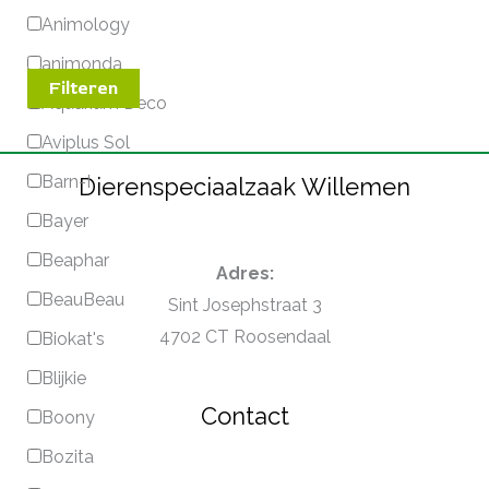
Animology
animonda
Filteren
Aquarium Deco
Aviplus Sol
Barn-I
Dierenspeciaalzaak Willemen
Bayer
Beaphar
Adres:
BeauBeau
Sint Josephstraat 3
4702 CT Roosendaal
Biokat's
Blijkie
Contact
Boony
Bozita