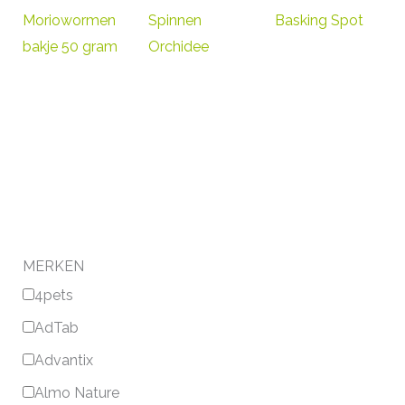
Moriowormen
Spinnen
Basking Spot
bakje 50 gram
Orchidee
MERKEN
4pets
AdTab
Advantix
Almo Nature