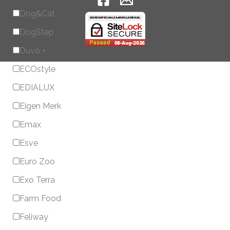
Dog&Cat
DogStep
Duvo +
ECOstyle
EDIALUX
Eigen Merk
Emax
Esve
Euro Zoo
Exo Terra
Farm Food
Feliway