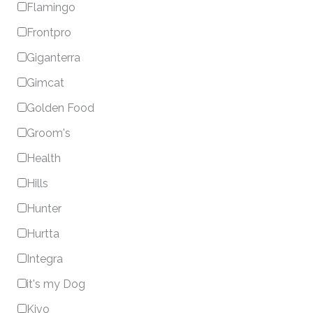
Flamingo
Frontpro
Giganterra
Gimcat
Golden Food
Groom's
Health
Hills
Hunter
Hurtta
Integra
it's my Dog
Kivo