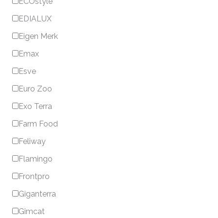
ECOstyle
EDIALUX
Eigen Merk
Emax
Esve
Euro Zoo
Exo Terra
Farm Food
Feliway
Flamingo
Frontpro
Giganterra
Gimcat