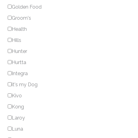
Golden Food
Groom's
Health
Hills
Hunter
Hurtta
Integra
it's my Dog
Kivo
Kong
Laroy
Luna