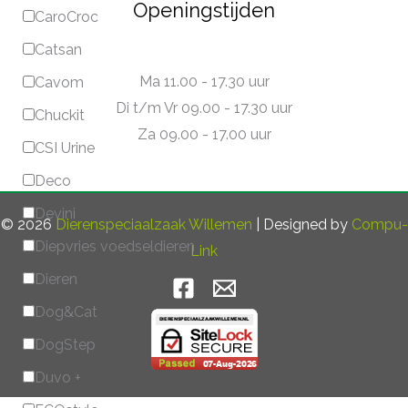
Openingstijden
CaroCroc
Catsan
Ma 11.00 - 17.30 uur
Cavom
Di t/m Vr 09.00 - 17.30 uur
Chuckit
Za 09.00 - 17.00 uur
CSI Urine
Deco
Devini
© 2026
Dierenspeciaalzaak Willemen
| Designed by
Compu-
Diepvries voedseldieren
Link
Dieren
Dog&Cat
DogStep
Duvo +