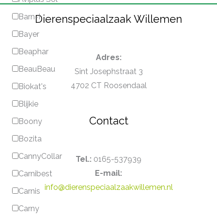
Barn-I
Dierenspeciaalzaak Willemen
Bayer
Beaphar
Adres:
BeauBeau
Sint Josephstraat 3
4702 CT Roosendaal
Biokat's
Blijkie
Contact
Boony
Bozita
CannyCollar
Tel.:
0165-537939
E-mail:
Carnibest
info@dierenspeciaalzaakwillemen.nl
Carnis
Carny