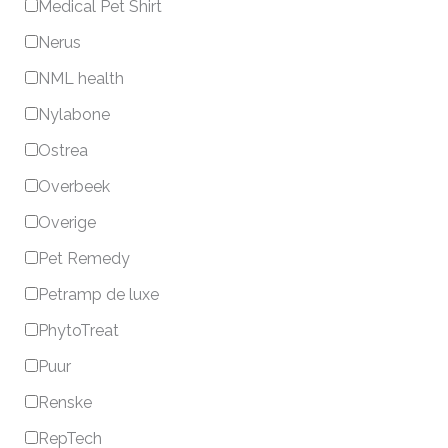
Medical Pet Shirt
Nerus
NML health
Nylabone
Ostrea
Overbeek
Overige
Pet Remedy
Petramp de luxe
PhytoTreat
Puur
Renske
RepTech