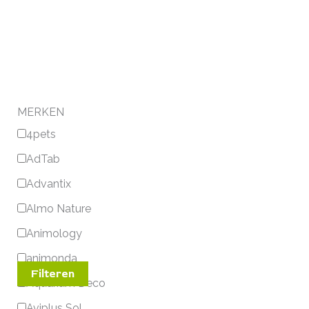
MERKEN
4pets
AdTab
Advantix
Almo Nature
Animology
animonda
Filteren
Aquarium Deco
Aviplus Sol