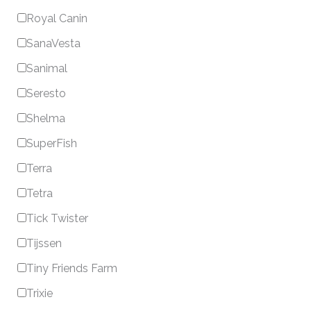
Royal Canin
SanaVesta
Sanimal
Seresto
Shelma
SuperFish
Terra
Tetra
Tick Twister
Tijssen
Tiny Friends Farm
Trixie