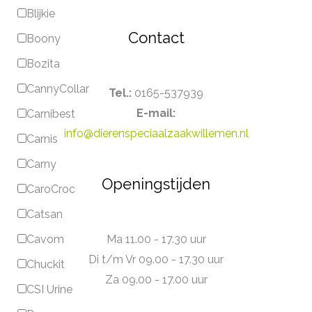
Blijkie
Contact
Boony
Bozita
CannyCollar
Tel.:
0165-537939
E-mail:
Carnibest
info@dierenspeciaalzaakwillemen.nl
Carnis
Carny
Openingstijden
CaroCroc
Catsan
Ma 11.00 - 17.30 uur
Cavom
Di t/m Vr 09.00 - 17.30 uur
Chuckit
Za 09.00 - 17.00 uur
CSI Urine