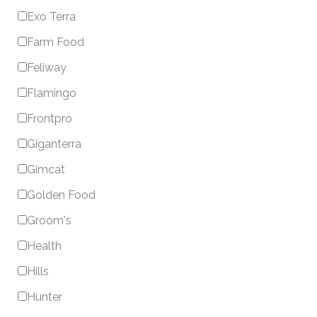
Exo Terra
Farm Food
Feliway
Flamingo
Frontpro
Giganterra
Gimcat
Golden Food
Groom's
Health
Hills
Hunter