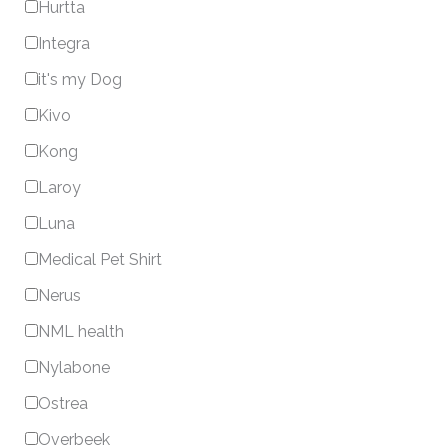
Hurtta
Integra
it's my Dog
Kivo
Kong
Laroy
Luna
Medical Pet Shirt
Nerus
NML health
Nylabone
Ostrea
Overbeek