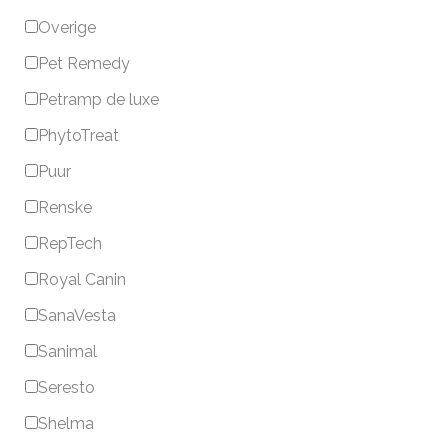
Overige
Pet Remedy
Petramp de luxe
PhytoTreat
Puur
Renske
RepTech
Royal Canin
SanaVesta
Sanimal
Seresto
Shelma