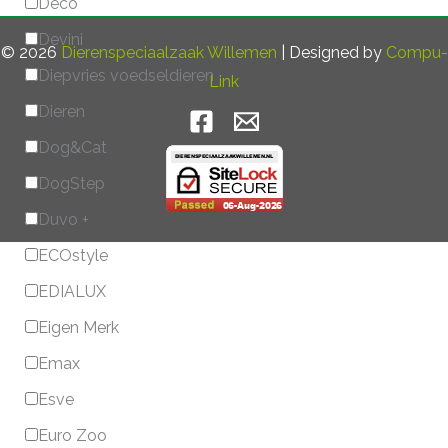
Deco
Devini
© 2026
Dierenspeciaalzaak Willemen
| Designed by
Compu-
Diepvries voedseldieren
Link
Dieren
Dog&Cat
DogStep
Duvo +
ECOstyle
EDIALUX
Eigen Merk
Emax
Esve
Euro Zoo