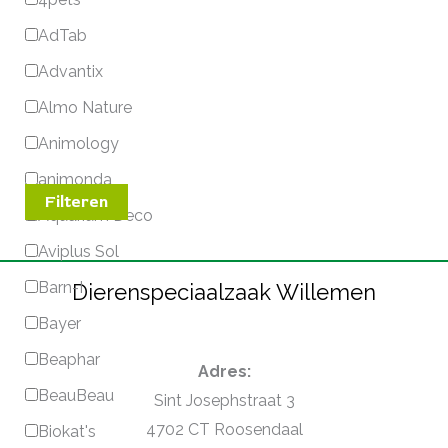
AdTab
Advantix
Almo Nature
Animology
animonda
Filteren
Aquarium Deco
Aviplus Sol
Barn-I
Dierenspeciaalzaak Willemen
Bayer
Beaphar
Adres:
BeauBeau
Sint Josephstraat 3
4702 CT Roosendaal
Biokat's