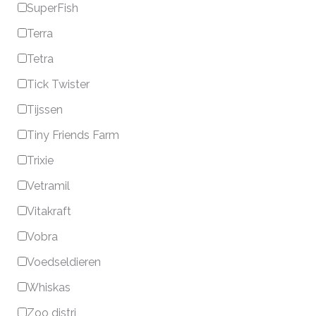
SuperFish
Terra
Tetra
Tick Twister
Tijssen
Tiny Friends Farm
Trixie
Vetramil
Vitakraft
Vobra
Voedseldieren
Whiskas
Zoo distri