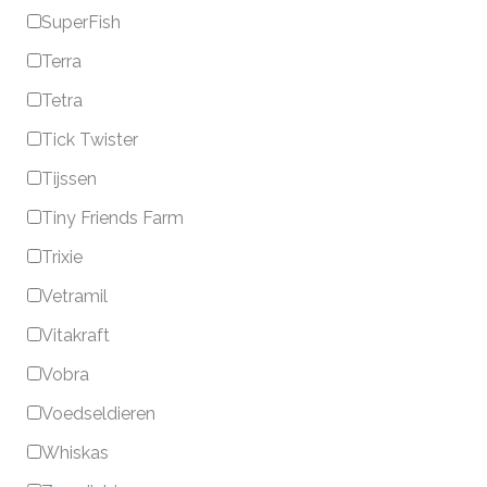
SuperFish
Terra
Tetra
Tick Twister
Tijssen
Tiny Friends Farm
Trixie
Vetramil
Vitakraft
Vobra
Voedseldieren
Whiskas