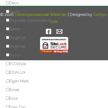
Deco
Devini
© 2026
Dierenspeciaalzaak Willemen
| Designed by
Compu-
Diepvries voedseldieren
Link
Dieren
Dog&Cat
DogStep
Duvo +
ECOstyle
EDIALUX
Eigen Merk
Emax
Esve
Euro Zoo