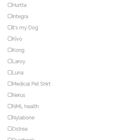
Hurtta
Integra
it's my Dog
Kivo
Kong
Laroy
Luna
Medical Pet Shirt
Nerus
NML health
Nylabone
Ostrea