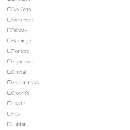
Exo Terra
Farm Food
Feliway
Flamingo
Frontpro
Giganterra
Gimcat
Golden Food
Groom's
Health
Hills
Hunter