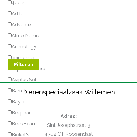
4pets
AdTab
Advantix
Almo Nature
Animology
animonda
Filteren
Aquarium Deco
Aviplus Sol
Barn-I
Dierenspeciaalzaak Willemen
Bayer
Beaphar
Adres:
BeauBeau
Sint Josephstraat 3
4702 CT Roosendaal
Biokat's