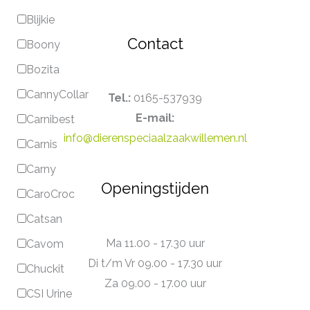
Blijkie
Contact
Boony
Bozita
CannyCollar
Tel.:
0165-537939
E-mail:
Carnibest
info@dierenspeciaalzaakwillemen.nl
Carnis
Carny
Openingstijden
CaroCroc
Catsan
Ma 11.00 - 17.30 uur
Cavom
Di t/m Vr 09.00 - 17.30 uur
Chuckit
Za 09.00 - 17.00 uur
CSI Urine