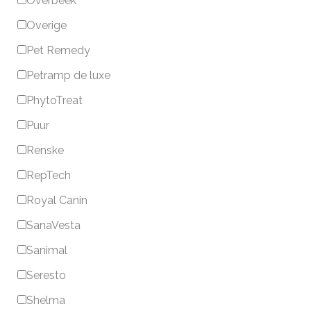
Overbeek
Overige
Pet Remedy
Petramp de luxe
PhytoTreat
Puur
Renske
RepTech
Royal Canin
SanaVesta
Sanimal
Seresto
Shelma