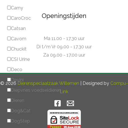
Carny
Openingstijden
CaroCroc
Catsan
Ma 11.00 - 17.30 uur
Cavom
Di t/m Vr 09.00 - 17.30 uur
Chuckit
Za 09.00 - 17.00 uur
CSI Urine
Deco
Devini
© 2026
Dierenspeciaalzaak Willemen
| Designed by
Compu-
Diepvries voedseldieren
Link
Dieren
Dog&Cat
DogStep