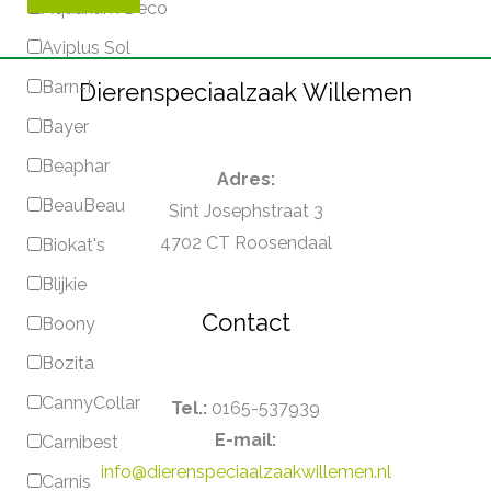
Aquarium Deco
Aviplus Sol
Barn-I
Dierenspeciaalzaak Willemen
Bayer
Beaphar
Adres:
BeauBeau
Sint Josephstraat 3
4702 CT Roosendaal
Biokat's
Blijkie
Contact
Boony
Bozita
CannyCollar
Tel.:
0165-537939
E-mail:
Carnibest
info@dierenspeciaalzaakwillemen.nl
Carnis