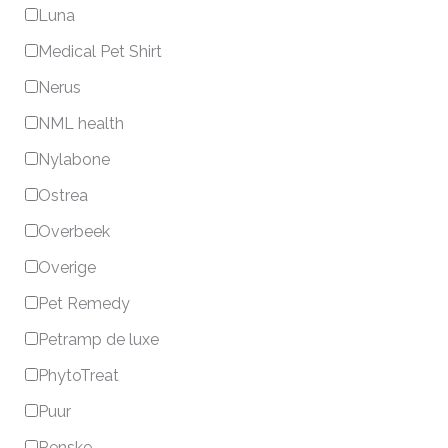
Luna
Medical Pet Shirt
Nerus
NML health
Nylabone
Ostrea
Overbeek
Overige
Pet Remedy
Petramp de luxe
PhytoTreat
Puur
Renske