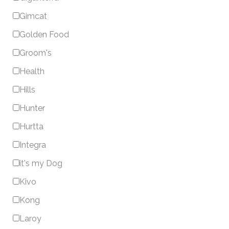
Gimcat
Golden Food
Groom's
Health
Hills
Hunter
Hurtta
Integra
it's my Dog
Kivo
Kong
Laroy