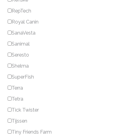
RepTech
Royal Canin
SanaVesta
Sanimal
Seresto
Shelma
SuperFish
Terra
Tetra
Tick Twister
Tijssen
Tiny Friends Farm