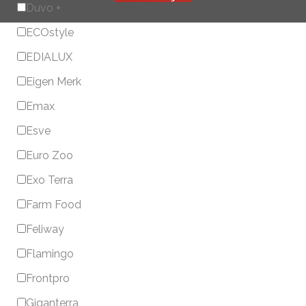
Duvo +
ECOstyle
EDIALUX
Eigen Merk
Emax
Esve
Euro Zoo
Exo Terra
Farm Food
Feliway
Flamingo
Frontpro
Giganterra