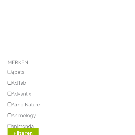
MERKEN
4pets
AdTab
Advantix
Almo Nature
Animology
animonda
Filteren