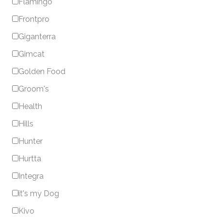
Flamingo
Frontpro
Giganterra
Gimcat
Golden Food
Groom's
Health
Hills
Hunter
Hurtta
Integra
it's my Dog
Kivo