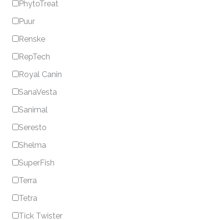
PhytoTreat
Puur
Renske
RepTech
Royal Canin
SanaVesta
Sanimal
Seresto
Shelma
SuperFish
Terra
Tetra
Tick Twister