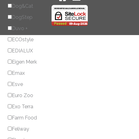
Dog&Cat
DogStep
Duvo +
ECOstyle
EDIALUX
Eigen Merk
Emax
Esve
Euro Zoo
Exo Terra
Farm Food
Feliway