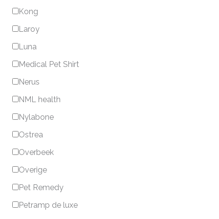
Kong
Laroy
Luna
Medical Pet Shirt
Nerus
NML health
Nylabone
Ostrea
Overbeek
Overige
Pet Remedy
Petramp de luxe