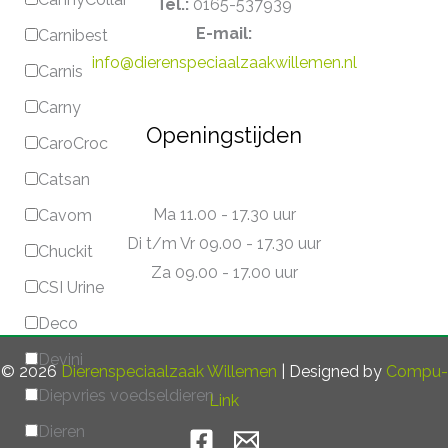
Tel.:
0165-537939
E-mail:
Carnibest
info@dierenspeciaalzaakwillemen.nl
Carnis
Carny
Openingstijden
CaroCroc
Catsan
Ma 11.00 - 17.30 uur
Cavom
Di t/m Vr 09.00 - 17.30 uur
Chuckit
Za 09.00 - 17.00 uur
CSI Urine
Deco
Devini
© 2026
Dierenspeciaalzaak Willemen
| Designed by
Compu-
Diepvries voedseldieren
Link
Dieren