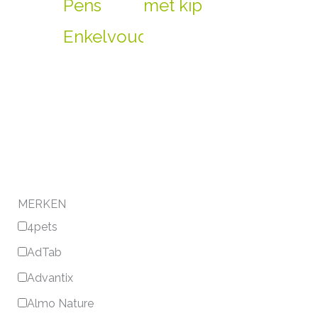
Pens
met kip
Enkelvoudig
MERKEN
4pets
AdTab
Advantix
Almo Nature