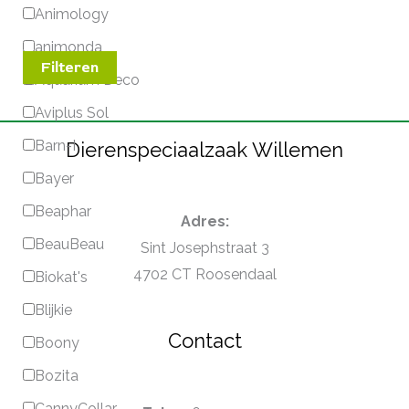
Animology
animonda
Filteren
Aquarium Deco
Aviplus Sol
Barn-I
Dierenspeciaalzaak Willemen
Bayer
Beaphar
Adres:
BeauBeau
Sint Josephstraat 3
4702 CT Roosendaal
Biokat's
Blijkie
Contact
Boony
Bozita
CannyCollar