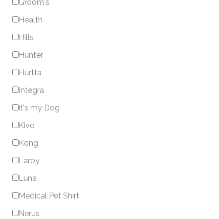
Groom's
Health
Hills
Hunter
Hurtta
Integra
it's my Dog
Kivo
Kong
Laroy
Luna
Medical Pet Shirt
Nerus