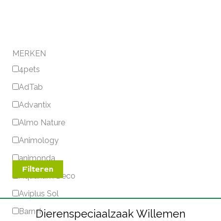
MERKEN
4pets
AdTab
Advantix
Almo Nature
Animology
animonda
Filteren
Aquarium Deco
Aviplus Sol
Barn-I
Dierenspeciaalzaak Willemen