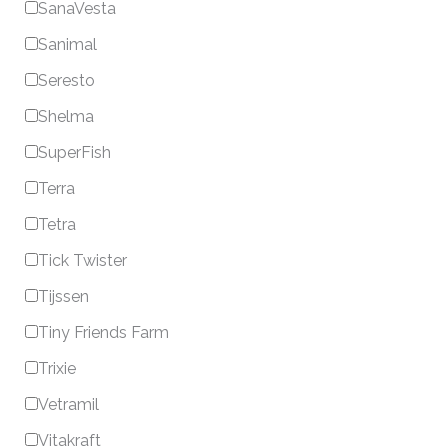
SanaVesta
Sanimal
Seresto
Shelma
SuperFish
Terra
Tetra
Tick Twister
Tijssen
Tiny Friends Farm
Trixie
Vetramil
Vitakraft