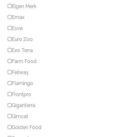
Eigen Merk
Emax
Esve
Euro Zoo
Exo Terra
Farm Food
Feliway
Flamingo
Frontpro
Giganterra
Gimcat
Golden Food