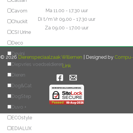
Catsan
Ma 11.00 - 17.30 uur
Cavom
Di t/m Vr 09.00 - 17.30 uur
Chuckit
Za 09.00 - 17.00 uur
CSI Urine
Deco
Devini
© 2026
Dierenspeciaalzaak Willemen
| Designed by
Compu-
Diepvries voedseldieren
Link
Dieren
Dog&Cat
DogStep
Duvo +
ECOstyle
EDIALUX