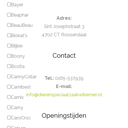
Bayer
Beaphar
Adres:
BeauBeau
Sint Josephstraat 3
4702 CT Roosendaal
Biokat's
Blijkie
Contact
Boony
Bozita
CannyCollar
Tel.:
0165-537939
E-mail:
Carnibest
info@dierenspeciaalzaakwillemen.nl
Carnis
Carny
Openingstijden
CaroCroc