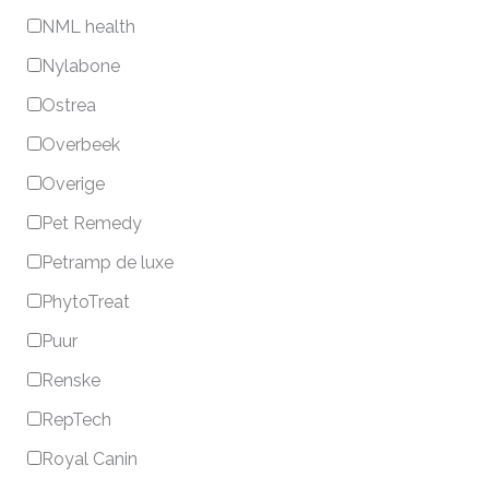
NML health
Nylabone
Ostrea
Overbeek
Overige
Pet Remedy
Petramp de luxe
PhytoTreat
Puur
Renske
RepTech
Royal Canin